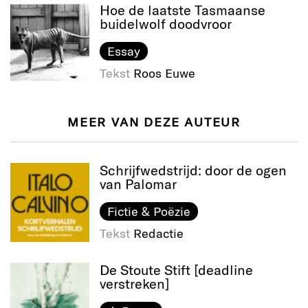
Hoe de laatste Tasmaanse
buidelwolf doodvroor
Essay
Tekst
Roos Euwe
MEER VAN DEZE AUTEUR
Schrijfwedstrijd: door de ogen
van Palomar
Fictie & Poëzie
Tekst
Redactie
De Stoute Stift [deadline
verstreken]