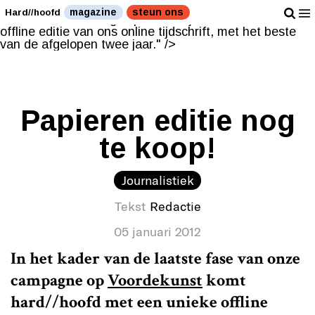
Een unieke offline editie van ons online tijdschrift, met
magazine
steun ons
Hard//hoofd
het beste van de afgelopen twee jaar." />
Een unieke
offline editie van ons online tijdschrift, met het beste
van de afgelopen twee jaar." />
Papieren editie nog
te koop!
Journalistiek
Tekst
Redactie
05 januari 2012
In het kader van de laatste fase van onze
campagne op
Voordekunst
komt
hard/
/hoofd met een unieke offline