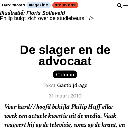
Illustratie: Floris Solleveld
magazine
steun ons
Hard//hoofd
Philip buigt zich over de studiebeurs." />
Illustratie: Floris Solleveld
Philip buigt zich over de studiebeurs." />
De slager en de
advocaat
Column
Tekst
Gastbijdrage
31 maart 2010
Voor hard//hoofd bekijkt Philip Huff elke
week een actuele kwestie uit de media. Vaak
reageert hij op de televisie, soms op de krant, en