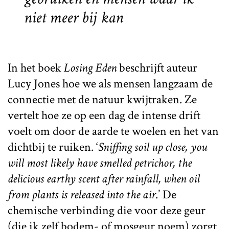
niet meer bij kan
In het boek
Losing Eden
beschrijft auteur
Lucy Jones hoe we als mensen langzaam de
connectie met de natuur kwijtraken. Ze
vertelt hoe ze op een dag de intense drift
voelt om door de aarde te woelen en het van
dichtbij te ruiken. ‘
Sniffing soil up close, you
will most likely have smelled petrichor, the
delicious earthy scent after rainfall, when oil
from plants is released into the air
.’ De
chemische verbinding die voor deze geur
(die ik zelf bodem- of mosgeur noem) zorgt