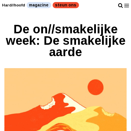
magazine
steun ons
Hard//hoofd
De on//smakelijke
week: De smakelijke
aarde