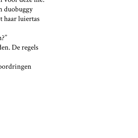
en duobuggy
 haar luiertas
?’’
en. De regels
voordringen