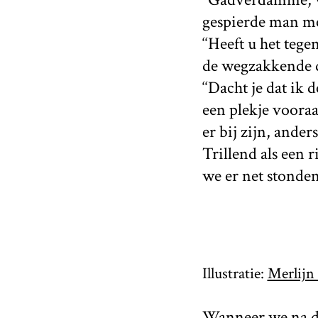
gespierde man met
‘‘Heeft u het teg
de wegzakkende d
‘‘Dacht je dat ik
een plekje vooraa
er bij zijn, ander
Trillend als een 
we er net stonden
Illustratie:
Merlijn 
Wanneer we na dr