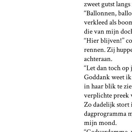
zweet gutst langs 
‘‘Ballonnen, ball
verkleed als boom
die van mijn doch
‘‘Hier blijven!’’
rennen. Zij huppe
achteraan.
‘‘Let dan toch op j
Goddank weet ik A
in haar blik te zi
verplichte preek 
Zo dadelijk stort
dagprogramma mog
mijn mond.
‘‘Gadverdamme, w