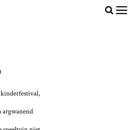
d
 kinderfestival,
ka argwanend
 speeltuin niet