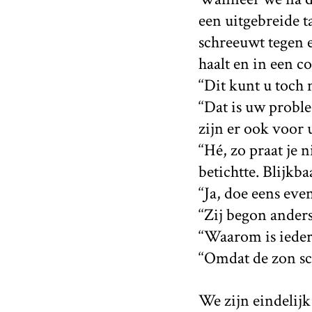
een uitgebreide 
schreeuwt tegen e
haalt en in een c
‘‘Dit kunt u toch
‘‘Dat is uw probl
zijn er ook voor u
‘‘Hé, zo praat je
betichtte. Blijkb
‘‘Ja, doe eens ev
‘‘Zij begon ander
‘‘Waarom is ieder
‘‘Omdat de zon schi
We zijn eindelijk