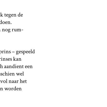
ik tegen de
 doen.
en nog rum-
prins – gespeeld
rinses kan
h aandient een
schien wel
vol naar het
kan worden