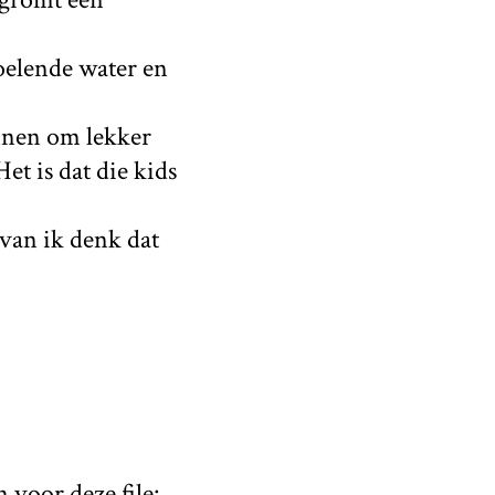
koelende water en
ennen om lekker
t is dat die kids
rvan ik denk dat
voor deze file: