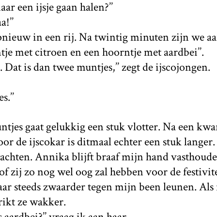
ar een ijsje gaan halen?’’
a!’’
nieuw in een rij. Na twintig minuten zijn we aa
tje met citroen en een hoorntje met aardbei’’.
 Dat is dan twee muntjes,’’ zegt de ijscojongen.
s.’’
ntjes gaat gelukkig een stuk vlotter. Na een kwa
oor de ijscokar is ditmaal echter een stuk langer.
chten. Annika blijft braaf mijn hand vasthoude
f zij zo nog wel oog zal hebben voor de festivite
aar steeds zwaarder tegen mijn been leunen. Als 
rikt ze wakker.
s aardbei?’’ vraag ik aan haar.