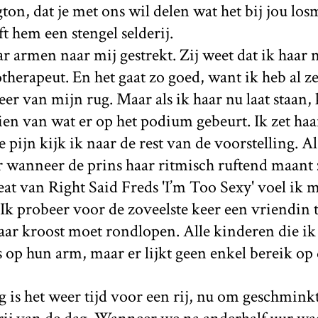
on, dat je met ons wil delen wat het bij jou losma
t hem een stengel selderij.
 armen naar mij gestrekt. Zij weet dat ik haar
iotherapeut. En het gaat zo goed, want ik heb al 
er van mijn rug. Maar als ik haar nu laat staan, 
ien van wat er op het podium gebeurt. Ik zet haa
pijn kijk ik naar de rest van de voorstelling. Als 
r wanneer de prins haar ritmisch ruftend maant
eat van Right Said Freds 'I’m Too Sexy' voel ik
 Ik probeer voor de zoveelste keer een vriendin t
aar kroost moet rondlopen. Alle kinderen die ik
p hun arm, maar er lijkt geen enkel bereik op dit
g is het weer tijd voor een rij, nu om geschminkt