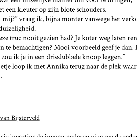
 een kleuter op zijn blote schouders.
en mij?’’ vraag ik, bijna monter vanwege het ver
uizeligheid.
 deze truc nooit gezien had? Je koter weg laten r
n te bemachtigen? Mooi voorbeeld geef je dan. He
s zou ik je in een driedubbele knoop leggen.’’
rietje loop ik met Annika terug naar de plek waa
.
van Bijsterveld
ie kwartier de ingang naderen zien we de reden 