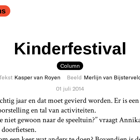
ns
Kinderfestival
Column
Tekst
Kasper van Royen
Beeld
Merlijn van Bijstervel
01 juli 2014
achtig jaar en dat moet gevierd worden. Er is een
rstelling en tal van activiteiten.
 niet gewoon naar de speeltuin?’’ vraagt Anni
 doorfietsen.
k om een keer wat anders te doen? Bovendien is de