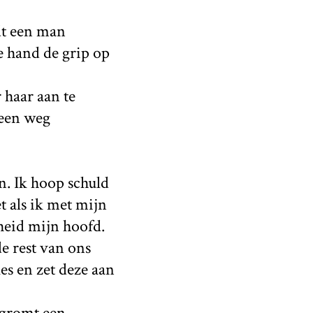
dt een man
e hand de grip op
 haar aan te
 een weg
n. Ik hoop schuld
t als ik met mijn
heid mijn hoofd.
e rest van ons
s en zet deze aan
 gromt een