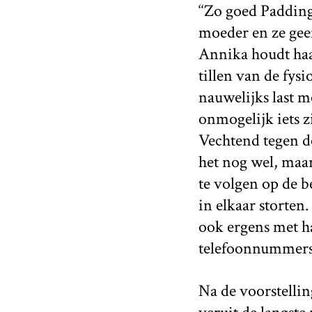
‘‘Zo goed Paddingt
moeder en ze geef
Annika houdt haar
tillen van de fys
nauwelijks last me
onmogelijk iets z
Vechtend tegen de 
het nog wel, maa
te volgen op de b
in elkaar storten.
ook ergens met h
telefoonnummers o
Na de voorstellin