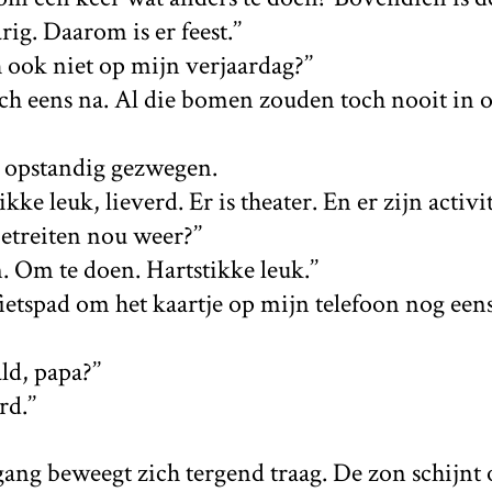
arig. Daarom is er feest.’’
h ook niet op mijn verjaardag?’’
och eens na. Al die bomen zouden toch nooit i
 opstandig gezwegen.
kke leuk, lieverd. Er is theater. En er zijn activit
ietreiten nou weer?’’
 Om te doen. Hartstikke leuk.’’
 fietspad om het kaartje op mijn telefoon nog een
ld, papa?’’
d.’’
gang beweegt zich tergend traag. De zon schijnt 