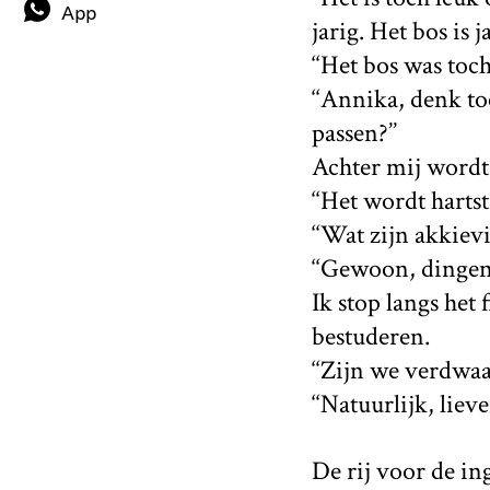
App
jarig. Het bos is j
‘‘Het bos was toc
‘‘Annika, denk t
passen?’’
Achter mij wordt
‘‘Het wordt hartsti
‘‘Wat zijn akkiev
‘‘Gewoon, dingen.
Ik stop langs het
bestuderen.
‘‘Zijn we verdwaa
‘‘Natuurlijk, liever
De rij voor de in