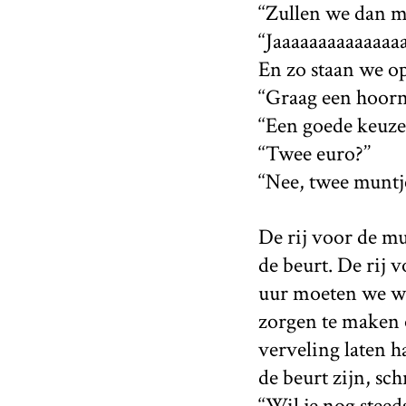
‘‘Zullen we dan ma
‘‘Jaaaaaaaaaaaaaaa
En zo staan we op
‘‘Graag een hoorn
‘‘Een goede keuze.
‘‘Twee euro?’’
‘‘Nee, twee muntje
De rij voor de mu
de beurt. De rij v
uur moeten we wa
zorgen te maken o
verveling laten h
de beurt zijn, sch
‘‘Wil je nog steed