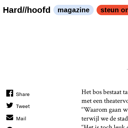
Hard//hoofd
magazine
steun o
Het bos bestaat t
Share
met een theatervoo
Tweet
‘‘Waarom gaan we
terwijl we de stad
Mail
‘‘Het is toch leu