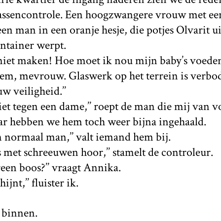
tassencontrole. Een hoogzwangere vrouw met e
en man in een oranje hesje, die potjes Olvarit uit
ontainer werpt.
 niet maken! Hoe moet ik nou mijn baby’s voeden
eem, mevrouw. Glaswerk op het terrein is verbod
w veiligheid.’’
 niet tegen een dame,’’ roept de man die mij van 
aar hebben we hem toch weer bijna ingehaald.
en normaal man,’’ valt iemand hem bij.
s met schreeuwen hoor,’’ stamelt de controleur.
een boos?’’ vraagt Annika.
jnt,’’ fluister ik.
 binnen.