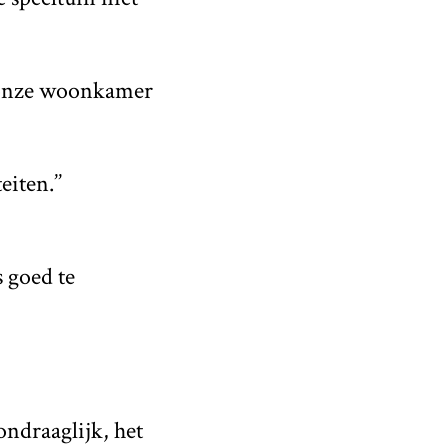
n onze woonkamer
eiten.’’
s goed te
ondraaglijk, het