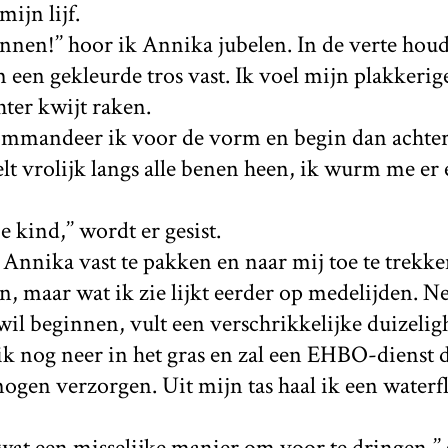
mijn lijf.
onnen!’’ hoor ik Annika jubelen. In de verte hou
 een gekleurde tros vast. Ik voel mijn plakkerig
ter kwijt raken.
 commandeer ik voor de vorm en begin dan achter
lt vrolijk langs alle benen heen, ik wurm me er
e kind,’’ wordt er gesist.
nnika vast te pakken en naar mij toe te trekke
en, maar wat ik zie lijkt eerder op medelijden. Ne
wil beginnen, vult een verschrikkelijke duizelig
 ik nog neer in het gras en zal een EHBO-dienst d
en verzorgen. Uit mijn tas haal ik een waterfle
at een misselijke manier om voor te dringen,’’