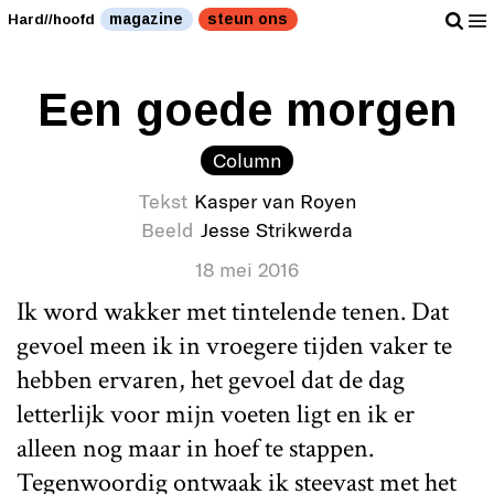
magazine
steun ons
Hard//hoofd
Een goede morgen
Column
Tekst
Kasper van Royen
Beeld
Jesse Strikwerda
18 mei 2016
Ik word wakker met tintelende tenen. Dat
gevoel meen ik in vroegere tijden vaker te
hebben ervaren, het gevoel dat de dag
letterlijk voor mijn voeten ligt en ik er
alleen nog maar in hoef te stappen.
Tegenwoordig ontwaak ik steevast met het