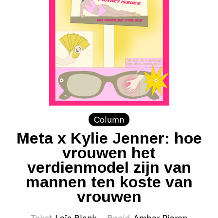
Column
Meta x Kylie Jenner: hoe
vrouwen het
verdienmodel zijn van
mannen ten koste van
vrouwen
Tekst
Loïs Blank
Beeld
Amber Pieren