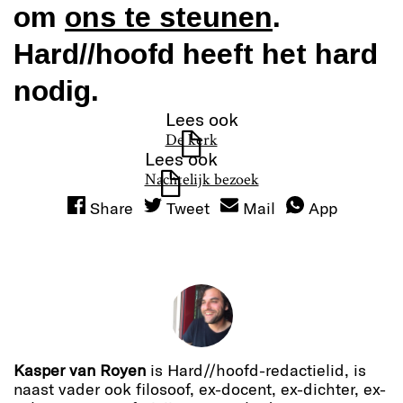
om
ons te steunen
.
Hard//hoofd heeft het hard
nodig.
Lees ook
h
De kerk
Lees ook
h
Nachtelijk bezoek
Share
Tweet
Mail
App
Kasper van Royen
is Hard//hoofd-redactielid, is
naast vader ook filosoof, ex-docent, ex-dichter, ex-