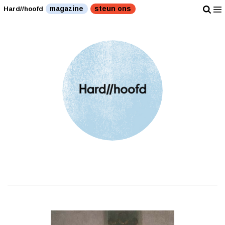
magazine
steun ons
Hard//hoofd