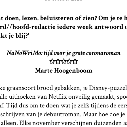
 doen, lezen, beluisteren of zien? Om je te
ard//hoofd-redactie iedere week antwoord 
t je blij?'
NaNoWriMo: tijd voor je grote coronaroman
✩✩✩✩✩
Marte Hoogenboom
lke graansoort brood gebakken, je Disney-puzzel
alle uithoeken van Netflix onveilig gemaakt, spo
f. Tijd dus om te doen wat je zelfs tijdens de ee
t schrijven van je debuutroman. Maar hoe doe je
t alleen. Elke november verschijnen duizenden a