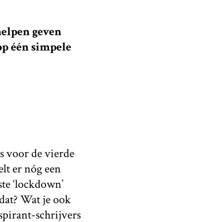
 helpen geven
op één simpele
s voor de vierde
elt er nóg een
rste ‘lockdown’
 dat? Wat je ook
spirant-schrijvers