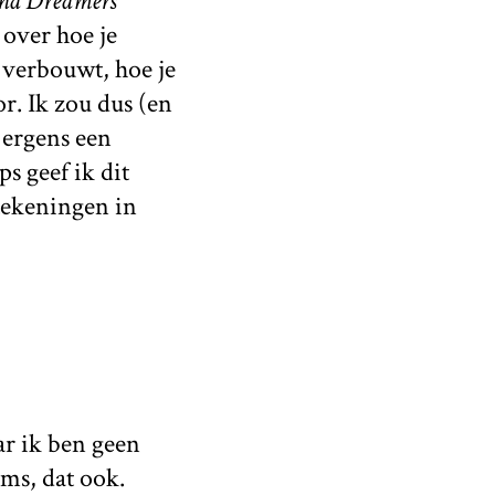
 and Dreamers
 over hoe je
 verbouwt, hoe je
r. Ik zou dus (en
 ergens een
s geef ik dit
tekeningen in
ar ik ben geen
oms, dat ook.