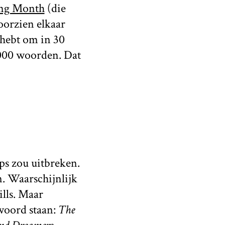
ing Month
(die
oorzien elkaar
 hebt om in 30
.000 woorden. Dat
ps zou uitbreken.
n. Waarschijnlijk
lls. Maar
woord staan:
The