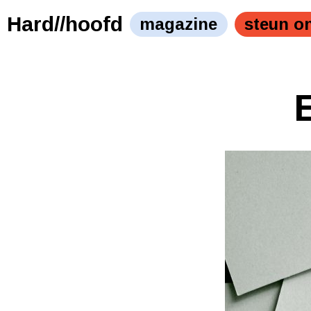
Hard//hoofd
magazine
steun o