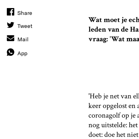
Share
Wat moet je echt
Tweet
leden van de H
vraag: 'Wat maak
Mail
App
'Heb je net van e
keer opgelost en 
coronagolf op je a
nog uitstelde: he
doet: doe het nie