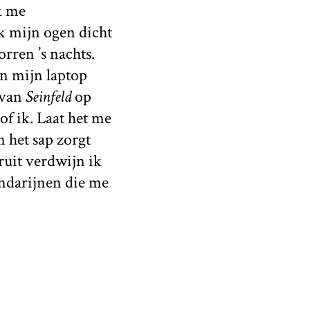
k me
ik mijn ogen dicht
rren ’s nachts.
n mijn laptop
 van
Seinfeld
op
of ik. Laat het me
n het sap zorgt
fruit verdwijn ik
andarijnen die me