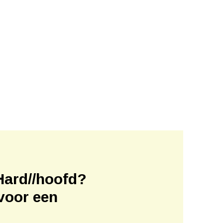
Hard//hoofd?
voor een
!