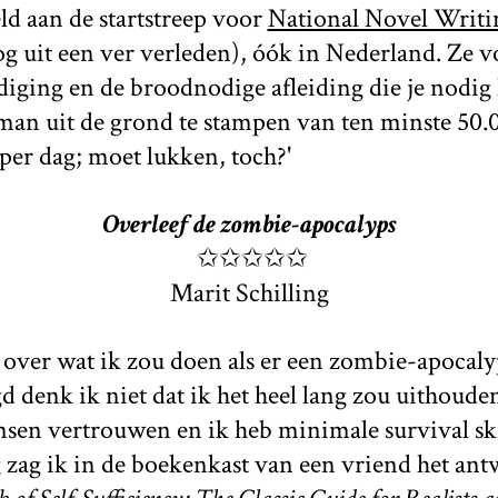
ld aan de startstreep voor
National Novel Writ
g uit een ver verleden), óók in Nederland. Ze v
iging en de broodnodige afleiding die je nodig
oman uit de grond te stampen van ten minste 50
per dag; moet lukken, toch?'
Overleef de zombie-apocalyps
✩✩✩✩✩
Marit Schilling
k over wat ik zou doen als er een zombie-apocaly
gd denk ik niet dat ik het heel lang zou uithoude
nsen vertrouwen en ik heb minimale survival ski
 zag ik in de boekenkast van een vriend het ant