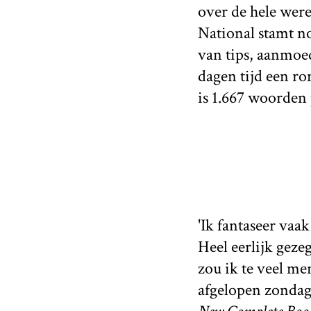
over de hele were
National stamt no
van tips, aanmoed
dagen tijd een r
is 1.667 woorden 
'Ik fantaseer vaa
Heel eerlijk geze
zou ik te veel me
afgelopen zondag