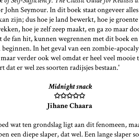
of Self-Sufficiency: The Classic Guide for Realists
 John Seymour. In dit boek staat ongeveer alles
an zijn; dus hoe je land bewerkt, hoe je groente
kken, hoe je zelf zeep maakt, en ga zo maar doo
shit de fan hit, kunnen wegrennen met dit boek en
beginnen. In het geval van een zombie-apocalyp
, maar verder ook wel omdat er heel veel mooie 
rt dat er wel zes soorten radijsjes bestaan.'
Midnight snack
✩✩✩✩✩
Jihane Chaara
goed wat ten grondslag ligt aan dit fenomeen, ma
ben een diepe slaper, dat wel. Een lange slaper s