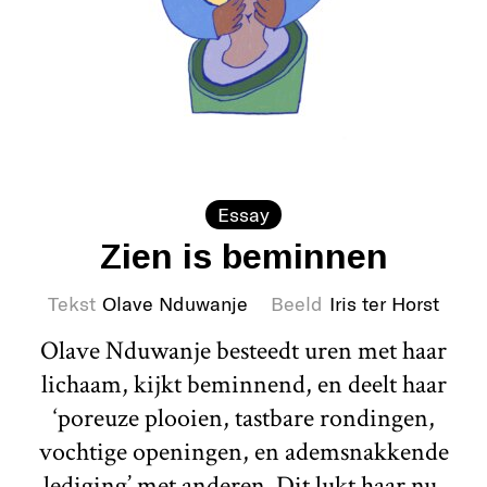
Essay
Zien is beminnen
Tekst
Olave Nduwanje
Beeld
Iris ter Horst
Olave Nduwanje besteedt uren met haar
lichaam, kijkt beminnend, en deelt haar
‘poreuze plooien, tastbare rondingen,
vochtige openingen, en ademsnakkende
lediging’ met anderen. Dit lukt haar nu,