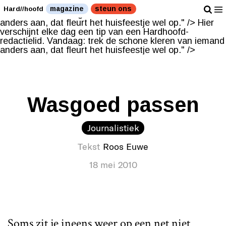
Hier verschijnt elke dag een tip van een Hardhoofd-
magazine
steun ons
Hard//hoofd
redactielid. Vandaag: trek de schone kleren van iemand
anders aan, dat fleurt het huisfeestje wel op." />
Hier
verschijnt elke dag een tip van een Hardhoofd-
redactielid. Vandaag: trek de schone kleren van iemand
anders aan, dat fleurt het huisfeestje wel op." />
Wasgoed passen
Journalistiek
Tekst
Roos Euwe
18 mei 2010
Soms zit je ineens weer op een net niet