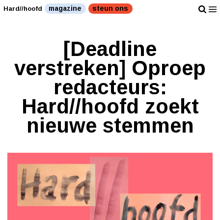
magazine
steun ons
Hard//hoofd
[Deadline
verstreken] Oproep
redacteurs:
Hard//hoofd zoekt
nieuwe stemmen