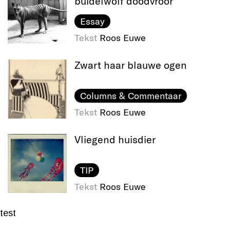
buidelwolf doodvroor
Essay
Tekst
Roos Euwe
Zwart haar blauwe ogen
Columns & Commentaar
Tekst
Roos Euwe
Vliegend huisdier
TIP
Tekst
Roos Euwe
test