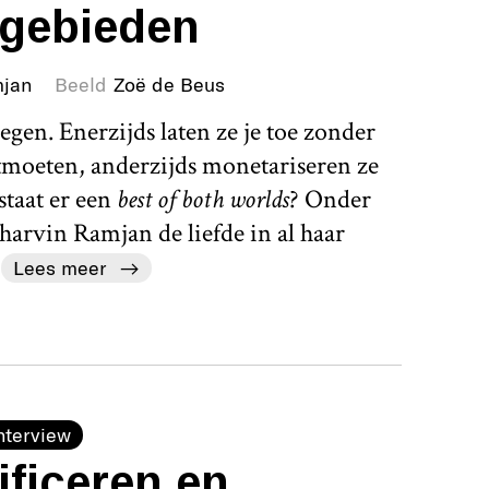
egebieden
mjan
Beeld
Zoë de Beus
gen. Enerzijds laten ze je toe zonder
tmoeten, anderzijds monetariseren ze
estaat er een
best of both worlds
? Onder
arvin Ramjan de liefde in al haar
.
Lees meer
nterview
ficeren en