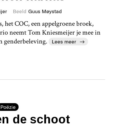
jer
Beeld
Guus Møystad
s, het COC, een appelgroene broek,
brio neemt Tom Kniesmeijer je mee in
en genderbeleving.
Lees meer
Poëzie
en de schoot