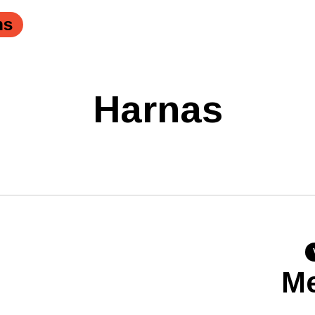
ns
Harnas
Me