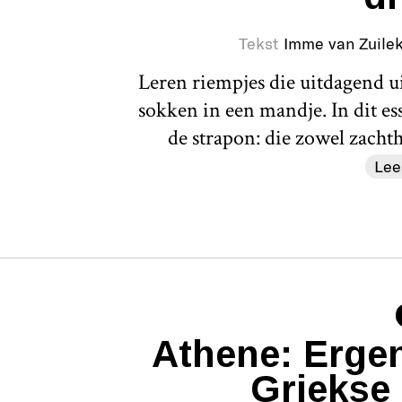
Tekst
Imme van Zuile
Leren riempjes die uitdagend uit
sokken in een mandje. In dit e
de strapon: die zowel zacht
Lee
Athene: Ergen
Griekse