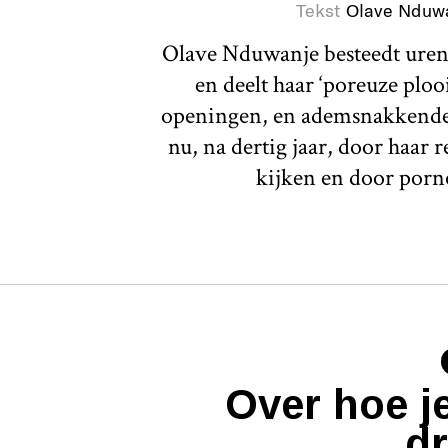
Tekst
Olave Nduw
Olave Nduwanje besteedt uren
en deelt haar ‘poreuze ploo
openingen, en ademsnakkende l
nu, na dertig jaar, door haar re
kijken en door porn
Over hoe j
d