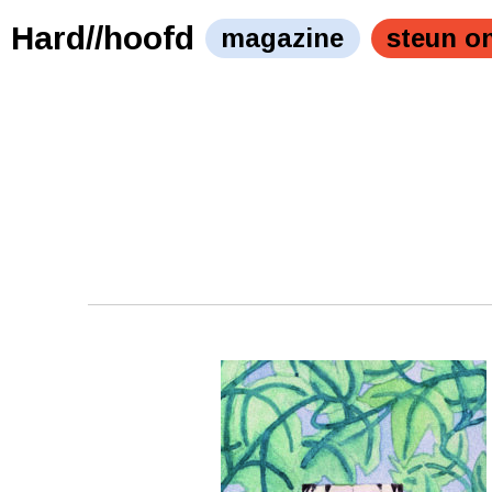
Hard//hoofd
magazine
steun o