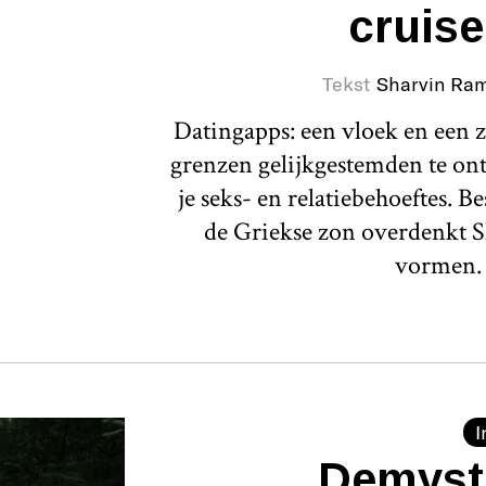
cruis
Tekst
Sharvin Ra
Datingapps: een vloek en een ze
grenzen gelijkgestemden te on
je seks- en relatiebehoeftes. B
de Griekse zon overdenkt Sh
vormen
I
Demysti