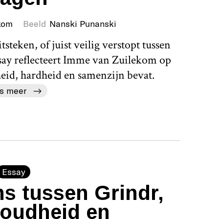
kom
Beeld
Nanski Punanski
steken, of juist veilig verstopt tussen
ssay reflecteert Imme van Zuilekom op
heid, hardheid en samenzijn bevat.
s meer
Essay
s tussen Grindr,
 oudheid en