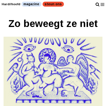
magazine
steun ons
Hard//hoofd
Zo beweegt ze niet