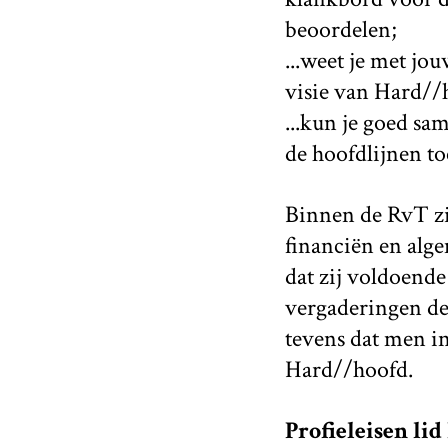
beoordelen;
...weet je met jo
visie van Hard//h
...kun je goed s
de hoofdlijnen to
Binnen de RvT zi
financiën en alge
dat zij voldoend
vergaderingen de 
tevens dat men in
Hard//hoofd.
Profieleisen li