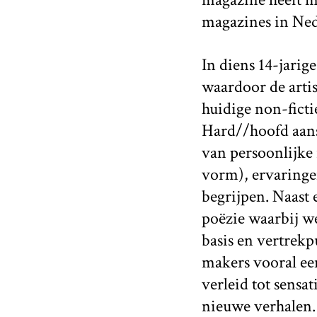
magazines in Ned
In diens 14-jarig
waardoor de arti
huidige non-ficti
Hard//hoofd aans
van persoonlijke r
vorm), ervaringen 
begrijpen. Naast 
poëzie waarbij we
basis en vertrekpu
makers vooral ee
verleid tot sensa
nieuwe verhalen.