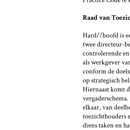
Raad van Toezi
Hard//hoofd is ee
twee directeur-b
controlerende en
als werkgever van
conform de doelst
op strategisch be
Hiernaast komt de
vergaderschema. 
elkaar, van deelb
toezichthouders 
diens taken en ha