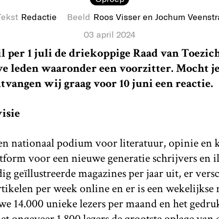
Tekst
Redactie
Beeld
Roos Visser en Jochum Veenstr
03 april 2024
 per 1 juli de driekoppige Raad van Toezic
e leden waaronder een voorzitter. Mocht j
tvangen wij graag voor 10 juni een reactie.
isie
n nationaal podium voor literatuur, opinie en 
form voor een nieuwe generatie schrijvers en i
ig geïllustreerde magazines per jaar uit, er vers
tikelen per week online en er is een wekelijkse 
we 14.000 unieke lezers per maand en het gedr
t ongeveer 1.800 lezers de grootste oplage van al