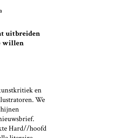
a
ht uitbreiden
e willen
kunstkritiek en
llustratoren. We
chijnen
nieuwsbrief.
ukte Hard//hoofd
le literaire