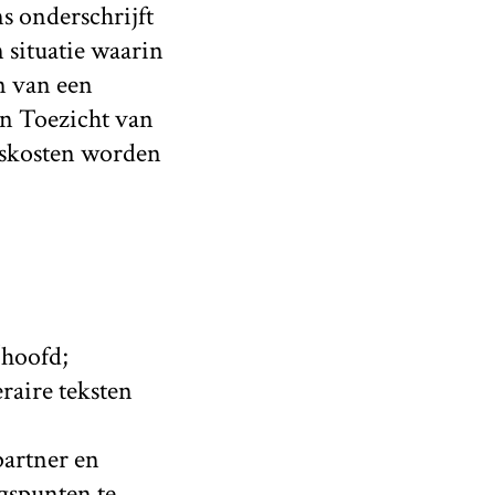
s onderschrijft
 situatie waarin
n van een
an Toezicht van
iskosten worden
/hoofd;
eraire teksten
partner en
gspunten te