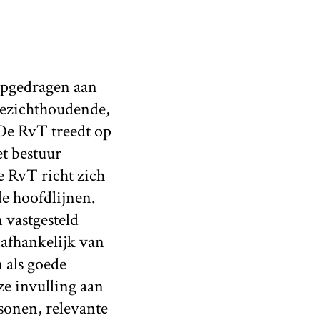
 opgedragen aan
oezichthoudende,
De RvT treedt op
et bestuur
e RvT richt zich
e hoofdlijnen.
 vastgesteld
afhankelijk van
 als goede
e invulling aan
sonen, relevante