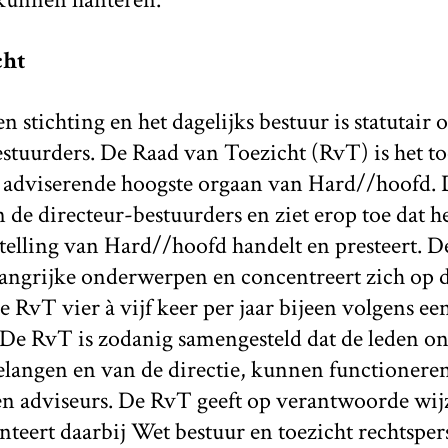
cht
n stichting en het dagelijks bestuur is statutair
estuurders. De Raad van Toezicht (RvT) is het t
 adviserende hoogste orgaan van Hard//hoofd. 
 de directeur-bestuurders en ziet erop toe dat h
elling van Hard//hoofd handelt en presteert. D
langrijke onderwerpen en concentreert zich op d
 RvT vier à vijf keer per jaar bijeen volgens een
De RvT is zodanig samengesteld dat de leden on
elangen en van de directie, kunnen functioneren
en adviseurs. De RvT geeft op verantwoorde wijz
nteert daarbij Wet bestuur en toezicht rechtsper