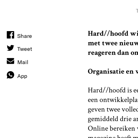
Hard//hoofd wil
Share
met twee nieuw
Tweet
reageren dan on
Mail
Organisatie en v
App
Hard//hoofd is ee
een ontwikkelplat
geven twee volled
gemiddeld drie ar
Online bereiken 
magazine heeft me