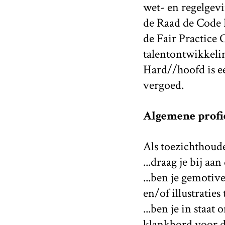
wet- en regelgev
de Raad de Code D
de Fair Practice
talentontwikkeli
Hard//hoofd is e
vergoed.
Algemene profi
Als toezichthoude
...draag je bij a
...ben je gemotive
en/of illustraties
...ben je in staa
klankbord voor de