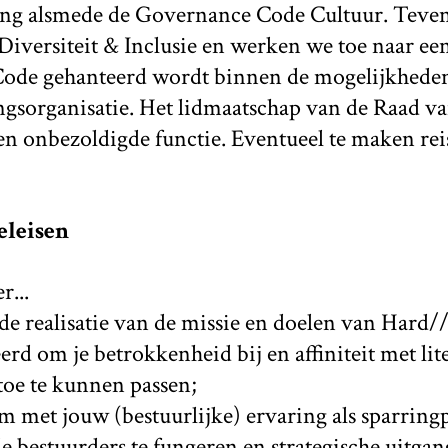
ing alsmede de Governance Code Cultuur. Teven
iversiteit & Inclusie en werken we toe naar een
 Code gehanteerd wordt binnen de mogelijkhede
ngsorganisatie. Het lidmaatschap van de Raad v
en onbezoldigde functie. Eventueel te maken re
eleisen
r...
an de realisatie van de missie en doelen van Hard/
erd om je betrokkenheid bij en affiniteit met lit
 toe te kunnen passen;
t om met jouw (bestuurlijke) ervaring als sparring
 bestuurders te fungeren en strategische uitgan