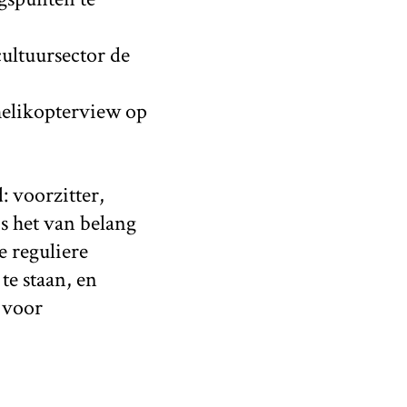
cultuursector de
helikopterview op
 voorzitter,
s het van belang
 reguliere
te staan, en
n voor