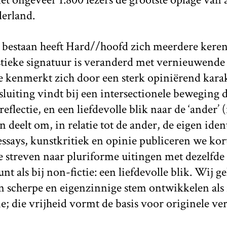
erland.
e bestaan heeft Hard//hoofd zich meerdere keren
stieke signatuur is veranderd met vernieuwend
e kenmerkt zich door een sterk opiniërend kara
luiting vindt bij een intersectionele beweging 
eflectie, en een liefdevolle blik naar de ‘ander’ 
deelt om, in relatie tot de ander, de eigen ident
essays, kunstkritiek en opinie publiceren we kor
 streven naar pluriforme uitingen met dezelfde
nt als bij non-fictie: een liefdevolle blik. Wij 
n scherpe en eigenzinnige stem ontwikkelen als 
tie; die vrijheid vormt de basis voor originele ve