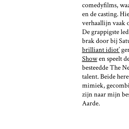
comedyfilms, waar
en de casting. Hie
verhaallijn vaak 
De grappigste led
brak door bij Sa
brilliant idiot’
gen
Show
en speelt d
besteedde The New
talent. Beide he
mimiek, gecombin
zijn naar mijn b
Aarde.