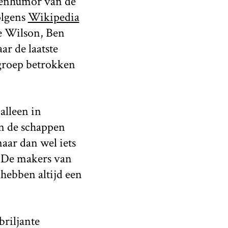
nenhumor van de
olgens
Wikipedia
ke Wilson, Ben
ar de laatste
groep betrokken
alleen in
in de schappen
aar dan wel iets
. De makers van
hebben altijd een
briljante