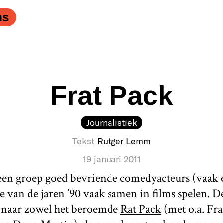
t o.a. Steve Carell en Will Ferrell zijn briljant in hun 
ve Carell en Will Ferrell zijn briljant in hun komische t
ns
Frat Pack
Journalistiek
Tekst
Rutger Lemm
19 januari 2011
 een groep goed bevriende comedyacteurs (vaak
de van de jaren ’90 vaak samen in films spelen. D
g naar zowel het beroemde
Rat Pack
(met o.a. Fra