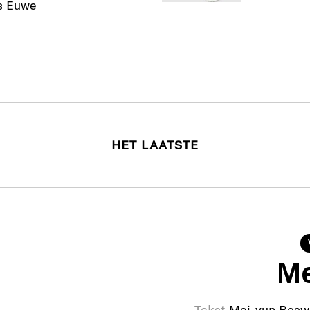
s Euwe
HET LAATSTE
Me
Tekst
Mei-yun Bosw