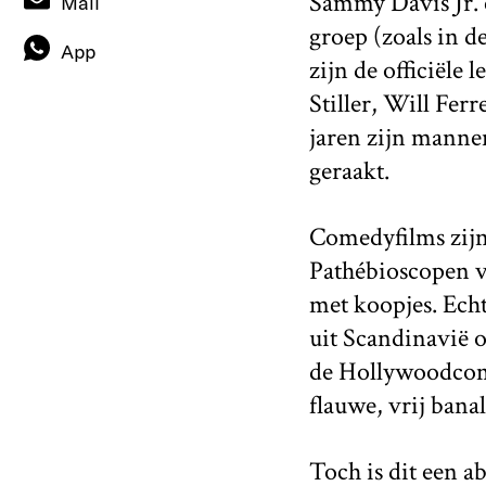
Sammy Davis Jr. 
Mail
groep (zoals in d
App
zijn de officiële
Stiller, Will Ferr
jaren zijn manne
geraakt.
Comedyfilms zijn 
Pathébioscopen ve
met koopjes. Echt
uit Scandinavië 
de Hollywoodcomed
flauwe, vrij banal
Toch is dit een a