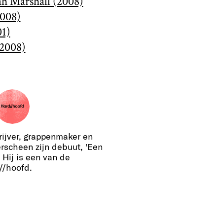
ah Marshall (2008)
2008)
01)
(2008)
rijver, grappenmaker en
erscheen zijn debuut, 'Een
 Hij is een van de
//hoofd.