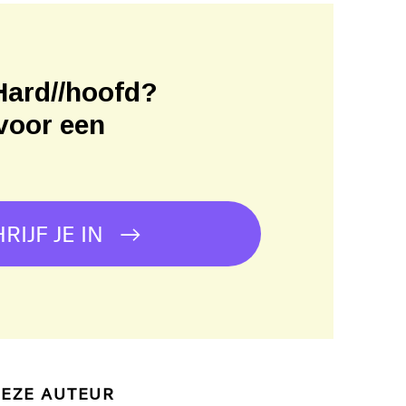
Hard//hoofd?
voor een
!
RIJF JE IN
DEZE AUTEUR