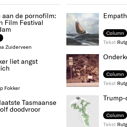
 aan de pornofilm:
Empath
n Film Festival
dam
Column
Tekst
Rut
a Zuiderveen
Onderk
er liet angst
zich
Column
Tekst
Rut
ip Fokker
Trump-
laatste Tasmaanse
olf doodvroor
Column
Tekst
Rut