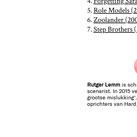
4.
Forgetting Sar
5.
Role Models (
6.
Zoolander (20
7.
Step Brothers 
Rutger Lemm
is sch
scenarist. In 2015 v
grootse mislukking'.
oprichters van Hard