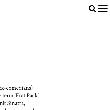
komische timing en absurde verhaallijnen." />
Ze lijken
iming en absurde verhaallijnen." />
 ex-comedians)
e term ‘Frat Pack’
nk Sinatra,