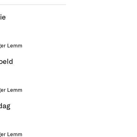
ie
ger Lemm
oeld
ger Lemm
dag
ger Lemm