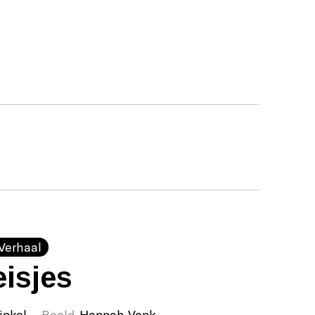
Verhaal
isjes
inkel
Beeld
Hannah Vonk