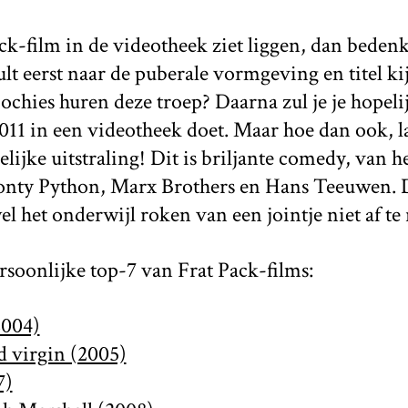
ack-film in de videotheek ziet liggen, dan bedenk
ult eerst naar de puberale vormgeving en titel k
jochies huren deze troep? Daarna zul je je hopeli
11 in een videotheek doet. Maar hoe dan ook, laa
elijke uitstraling! Dit is briljante comedy, van 
ty Python, Marx Brothers en Hans Teeuwen. De
l het onderwijl roken van een jointje niet af te 
rsoonlijke top-7 van Frat Pack-films:
004)
d virgin (2005)
7)