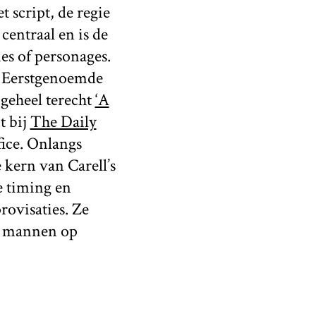
 script, de regie
 centraal en is de
es of personages.
l. Eerstgenoemde
geheel terecht
‘A
t bij
The Daily
ice. Onlangs
 kern van Carell’s
e timing en
ovisaties. Ze
e mannen op