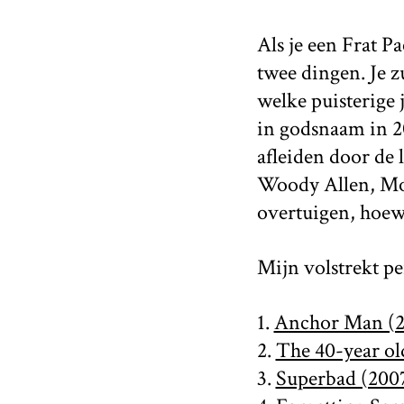
Als je een Frat P
twee dingen. Je z
welke puisterige 
in godsnaam in 20
afleiden door de l
Woody Allen, Mon
overtuigen, hoewe
Mijn volstrekt pe
1.
Anchor Man (2
2.
The 40-year ol
3.
Superbad (200