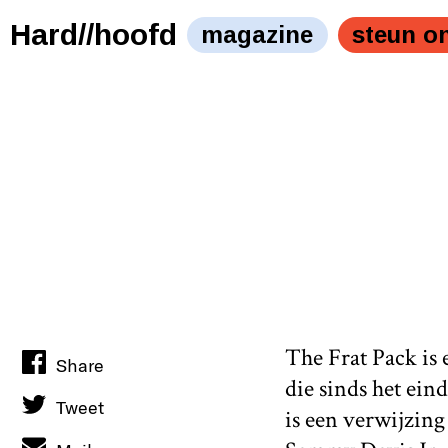
Ze lijken banaal en kinderachtig, maar de comedyfilms me
banaal en kinderachtig, maar de comedyfilms met o.a. Ste
Hard//hoofd
magazine
steun o
The Frat Pack is
Share
die sinds het ein
Tweet
is een verwijzin