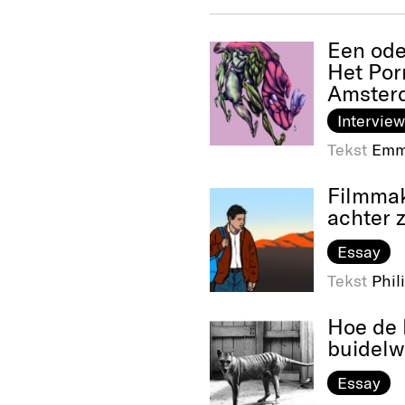
Een ode
Het Por
Amster
Interview
Tekst
Emm
Filmmak
achter 
Essay
Tekst
Phil
Hoe de 
buidelw
Essay