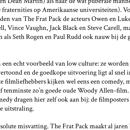
en Dean Martin) als naar de wat puberale man
e fraternities op Amerikaanse universiteiten). V
 leden van The Frat Pack de acteurs Owen en Lu
ell, Vince Vaughn, Jack Black en Steve Carell, ma
n als Seth Rogen en Paul Rudd ook nauw bij de 
een echt voorbeeld van low culture: ze worden 
rtoond en de goedkope uitvoering ligt al snel 
e filmliefhebbers kijken wel eens een comedy, m
of tenminste zo’n goede oude Woody Allen-film
y dragen hier zelf ook aan bij: de filmposters 
e uitstraling.
bsolute misvatting. The Frat Pack maakt al jaren 