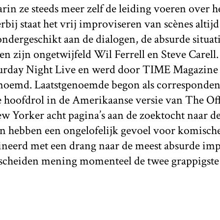
in ze steeds meer zelf de leiding voeren over het
rbij staat het vrij improviseren van scènes altijd
ondergeschikt aan de dialogen, de absurde situati
en zijn ongetwijfeld Wil Ferrell en Steve Carel
turday Night Live en werd door TIME Magazine 
oemd. Laatstgenoemde begon als corresponden
e hoofdrol in de Amerikaanse versie van The Off
 Yorker acht pagina’s aan de zoektocht naar de
ren hebben een ongelofelijk gevoel voor komisch
eerd met een drang naar de meest absurde impr
escheiden mening momenteel de twee grappigst