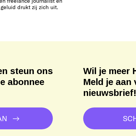
een freelance journalist en
geluid drukt zij zich uit.
en steun ons
Wil je meer 
ne abonnee
Meld je aan 
nieuwsbrief
AN
SCH