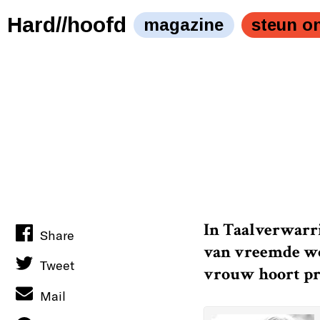
Hard//hoofd
magazine
steun o
In Taalverwarri
Share
van vreemde woo
Tweet
vrouw hoort pra
Mail