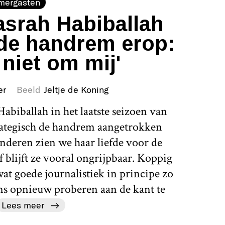
mergasten
srah Habiballah
de handrem erop:
 niet om mij'
er
Beeld
Jeltje de Koning
abiballah in het laatste seizoen van
rategisch de handrem aangetrokken
nderen zien we haar liefde voor de
 blijft ze vooral ongrijpbaar. Koppig
 wat goede journalistiek in principe zo
ens opnieuw proberen aan de kant te
Lees meer