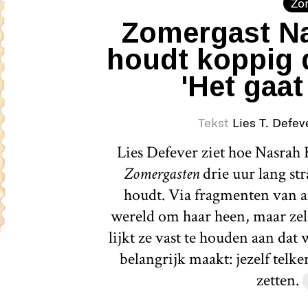
Zo
Zomergast Na
houdt koppig 
'Het gaat
Tekst
Lies T. Defev
Lies Defever ziet hoe Nasrah H
Zomergasten
drie uur lang st
houdt. Via fragmenten van a
wereld om haar heen, maar zelf
lijkt ze vast te houden aan dat
belangrijk maakt: jezelf telk
zetten.