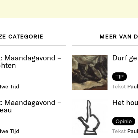
ZE CATEGORIE
MEER VAN 
t: Maandagavond –
Durf ge
chten
TIP
we Tijd
Tekst
Paul
t: Maandagavond –
Het hou
deau
Opinie
we Tijd
Tekst
Paul