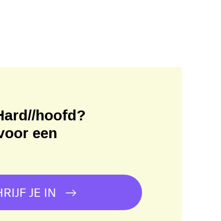
Hard//hoofd?
voor een
!
RIJF JE IN