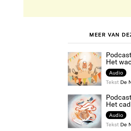
MEER VAN DE
Podcas
Het wa
Audio
Tekst
De N
Podcas
Het ca
Audio
Tekst
De N