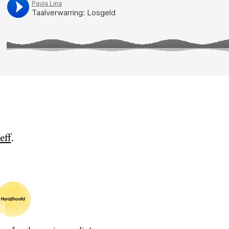
eff
.