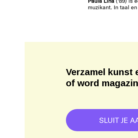
Paula Lina
('89) is 
muzikant. In taal en 
Verzamel kunst 
of word magazi
SLUIT JE A