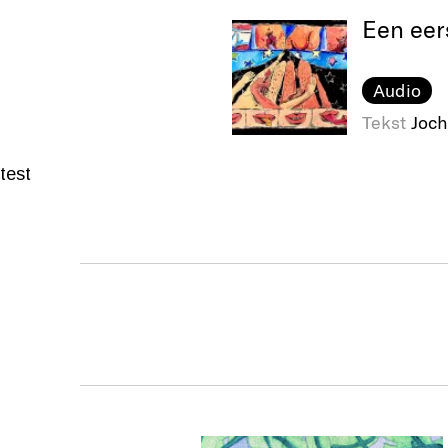
Een eer
Audio
Tekst
Joch
test