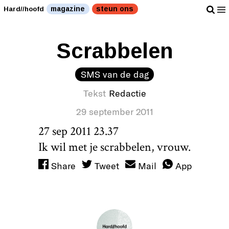
magazine
steun ons
Hard//hoofd
Scrabbelen
SMS van de dag
Tekst
Redactie
29 september 2011
27 sep 2011 23.37
Ik wil met je scrabbelen, vrouw.
Share
Tweet
Mail
App