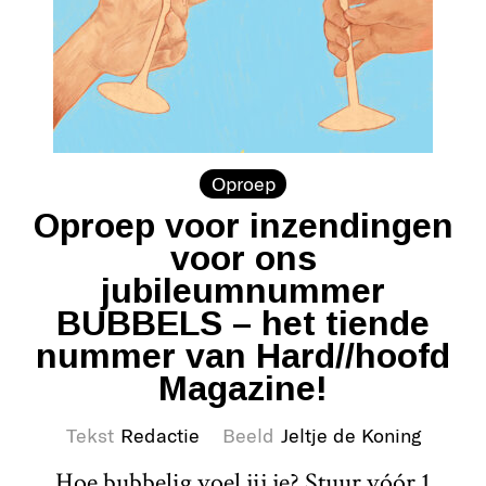
Oproep
Oproep voor inzendingen
voor ons
jubileumnummer
BUBBELS – het tiende
nummer van Hard//hoofd
Magazine!
Tekst
Redactie
Beeld
Jeltje de Koning
Hoe bubbelig voel jij je? Stuur vóór 1