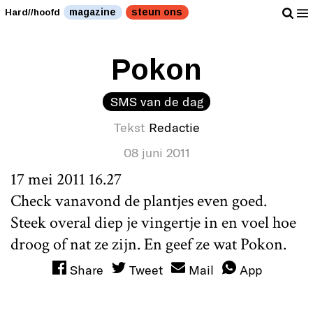
magazine
steun ons
Hard//hoofd
Pokon
SMS van de dag
Tekst
Redactie
08 juni 2011
17 mei 2011 16.27
Check vanavond de plantjes even goed.
Steek overal diep je vingertje in en voel hoe
droog of nat ze zijn. En geef ze wat Pokon.
Share
Tweet
Mail
App