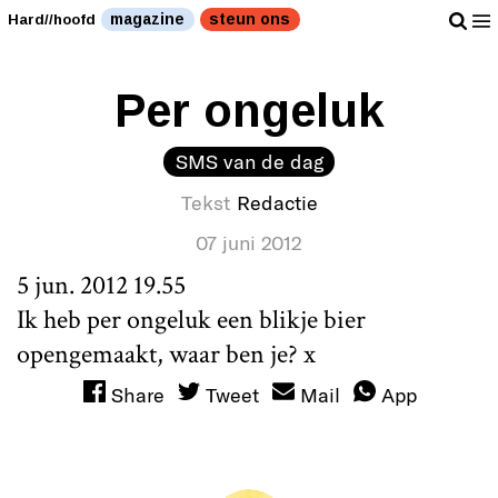
magazine
steun ons
Hard//hoofd
Per ongeluk
SMS van de dag
Tekst
Redactie
07 juni 2012
5 jun. 2012 19.55
Ik heb per ongeluk een blikje bier
opengemaakt, waar ben je? x
Share
Tweet
Mail
App