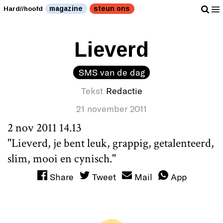
magazine
steun ons
Hard//hoofd
Lieverd
SMS van de dag
Tekst
Redactie
21 november 2011
2 nov 2011 14.13
"Lieverd, je bent leuk, grappig, getalenteerd,
slim, mooi en cynisch."
Share
Tweet
Mail
App