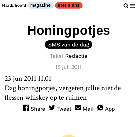
magazine
steun ons
Hard//hoofd
Honingpotjes
SMS van de dag
Tekst
Redactie
18 juli 2011
23 jun 2011 11.01
Dag honingpotjes, vergeten jullie niet de
flessen whiskey op te ruimen
Share
Tweet
Mail
App