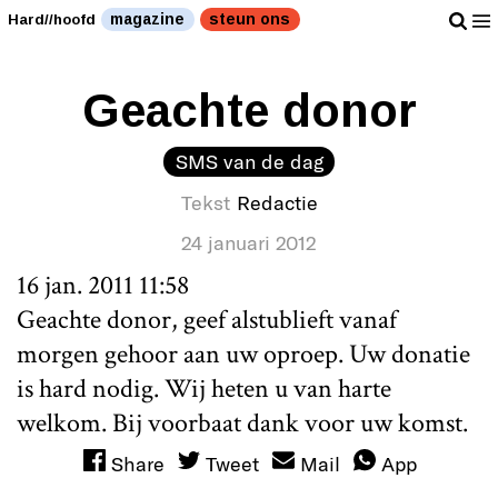
magazine
steun ons
Hard//hoofd
Geachte donor
SMS van de dag
Tekst
Redactie
24 januari 2012
16 jan. 2011 11:58
Geachte donor, geef alstublieft vanaf
morgen gehoor aan uw oproep. Uw donatie
is hard nodig. Wij heten u van harte
welkom. Bij voorbaat dank voor uw komst.
Share
Tweet
Mail
App