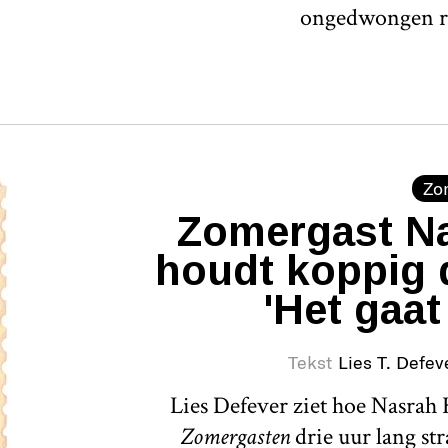
ongedwongen r
Zo
Zomergast Na
houdt koppig 
'Het gaat
Tekst
Lies T. Defev
Lies Defever ziet hoe Nasrah H
Zomergasten
drie uur lang st