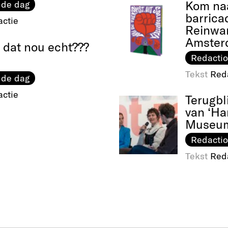
Kom naa
 de dag
barrica
ctie
Reinwar
Amster
 dat nou echt???
Redactio
Tekst
Red
 de dag
ctie
Terugbl
van ‘Ha
Museu
Redactio
Tekst
Red