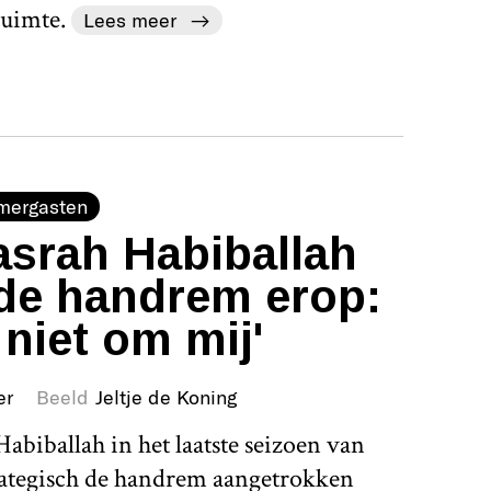
uimte.
Lees meer
mergasten
srah Habiballah
de handrem erop:
 niet om mij'
er
Beeld
Jeltje de Koning
abiballah in het laatste seizoen van
rategisch de handrem aangetrokken