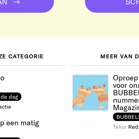
AN
SCH
ZE CATEGORIE
MEER VAN 
so
Oproep 
voor o
BUBBEL
 de dag
nummer
Magazi
ctie
BUBBEL
op een matig
Tekst
Red