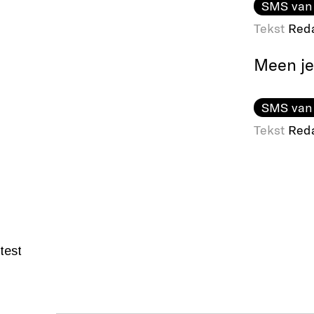
SMS van
Tekst
Reda
Meen je
SMS van
Tekst
Reda
test