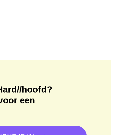
Hard//hoofd?
voor een
!