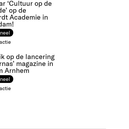
r ‘Cultuur op de
de’ op de
dt Academie in
dam!
neel
actie
ik op de lancering
rnas’ magazine in
m Arnhem
neel
actie