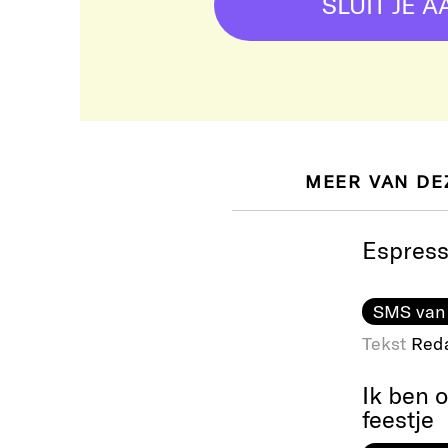
SLUIT JE A
MEER VAN DE
Espres
SMS van
Tekst
Reda
Ik ben 
feestje