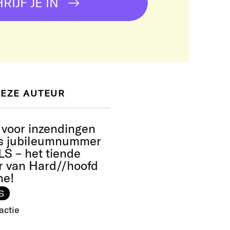
RIJF JE IN
DEZE AUTEUR
voor inzendingen
ns jubileumnummer
S – het tiende
 van Hard//hoofd
ne!
S
actie