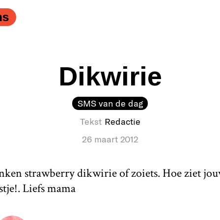
ns
Dikwirie
SMS van de dag
Tekst
Redactie
26 maart 2012
nken strawberry dikwirie of zoiets. Hoe ziet jo
stje!. Liefs mama