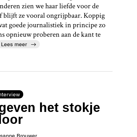
nderen zien we haar liefde voor de
 blijft ze vooral ongrijpbaar. Koppig
 wat goede journalistiek in principe zo
ens opnieuw proberen aan de kant te
Lees meer
nterview
geven het stokje
door
isanne Brouwer