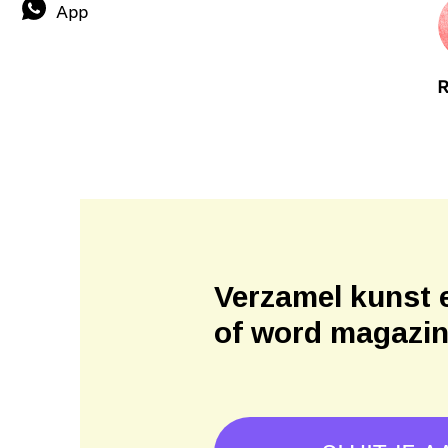
App
R
Verzamel kunst 
of word magazi