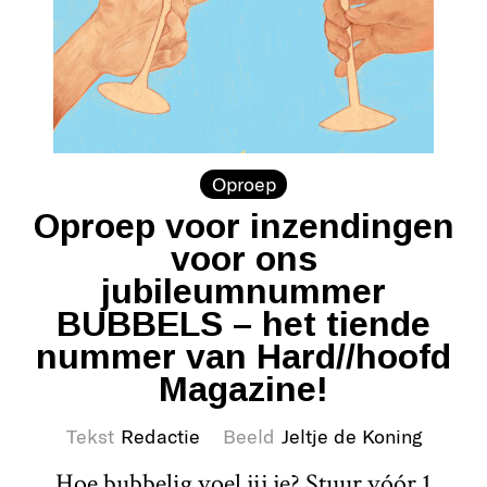
Oproep
Oproep voor inzendingen
voor ons
jubileumnummer
BUBBELS – het tiende
nummer van Hard//hoofd
Magazine!
Tekst
Redactie
Beeld
Jeltje de Koning
Hoe bubbelig voel jij je? Stuur vóór 1