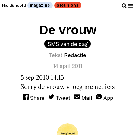
magazine
steun ons
Hard//hoofd
De vrouw
SMS van de dag
Tekst
Redactie
14 april 2011
5 sep 2010 14.13
Sorry de vrouw vroeg me net iets
Share
Tweet
Mail
App