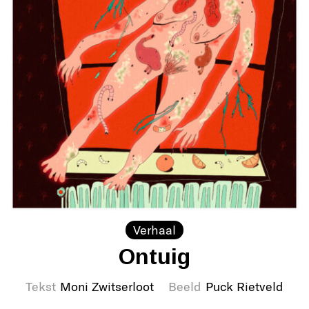
Verhaal
Ontuig
Tekst
Moni Zwitserloot
Beeld
Puck Rietveld