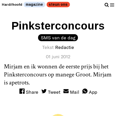
magazine
steun ons
Hard//hoofd
Pinksterconcours
SMS van de dag
Tekst
Redactie
01 juni 2012
Mirjam en ik wonnen de eerste prijs bij het
Pinksterconcours op manege Groot. Mirjam
is apetrots.
Share
Tweet
Mail
App