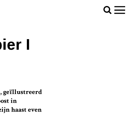
er I
, geïllustreerd
ost in
zijn haast even