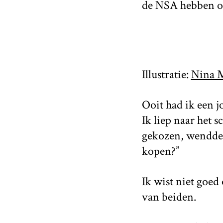
de NSA hebben og
Illustratie:
Nina M
Ooit had ik een j
Ik liep naar het 
gekozen, wendde d
kopen?”
Ik wist niet goed
van beiden.