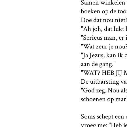
Samen winkelen ve
boeken op de too
Doe dat nou niet
"Ah joh, dat lukt 
"Serieus man, er 
"Wat zeur je nou
"Ja Jezus, kan ik
aan de gang."
"WAT? HEB JIJ
De uitbarsting va
"God zeg. Nou als
schoenen op mark
Soms schept een o
vroeg me: "Heb j