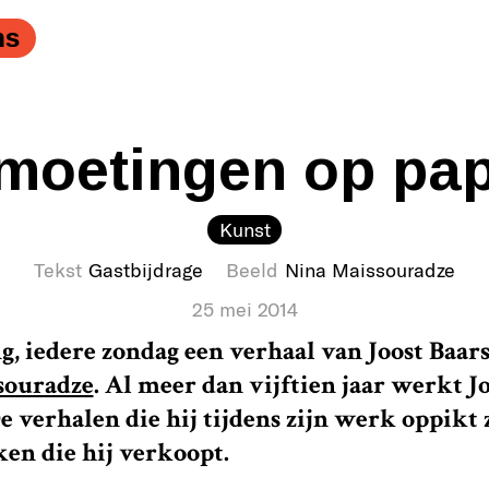
ns
moetingen op papi
Kunst
Tekst
Gastbijdrage
Beeld
Nina Maissouradze
25 mei 2014
, iedere zondag een verhaal van Joost Baars
souradze
. Al meer dan vijftien jaar werkt Jo
 verhalen die hij tijdens zijn werk oppikt 
ken die hij verkoopt.