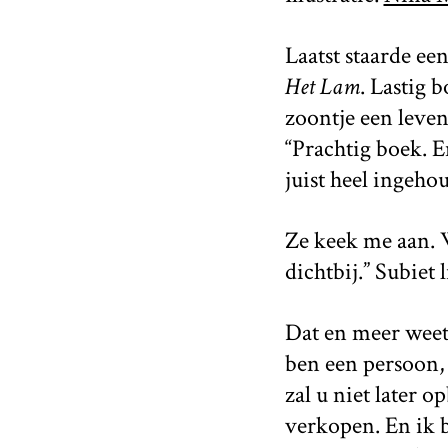
Laatst staarde e
Het Lam
. Lastig 
zoontje een leven
“Prachtig boek. E
juist heel ingeho
Ze keek me aan. W
dichtbij.” Subiet 
Dat en meer weet 
ben een persoon, 
zal u niet later o
verkopen. En ik b