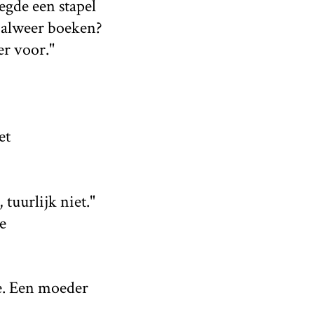
egde een stapel
 alweer boeken?
r voor."
et
tuurlijk niet."
e
ie. Een moeder