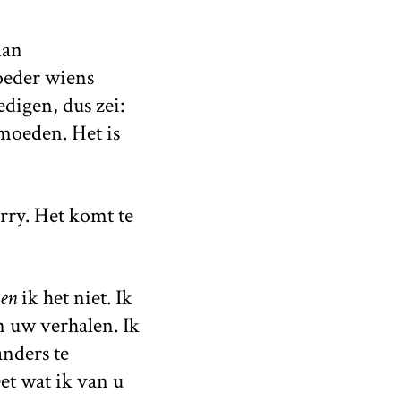
man
oeder wiens
digen, dus zei:
moeden. Het is
rry. Het komt te
ben
ik het niet. Ik
n uw verhalen. Ik
anders te
et wat ik van u