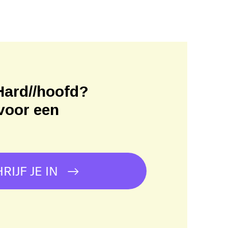
Hard//hoofd?
voor een
!
RIJF JE IN