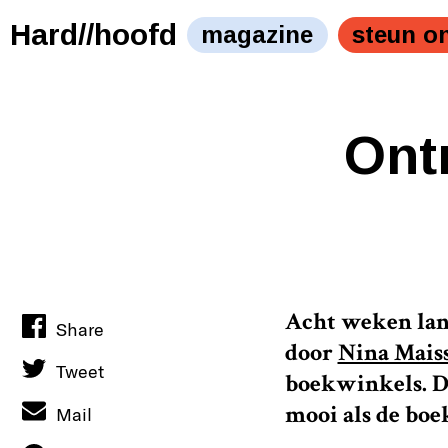
Hard//hoofd
magazine
steun o
Ont
Acht weken lang
Share
door
Nina Mais
Tweet
boekwinkels. De
mooi als de boe
Mail