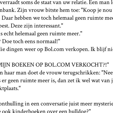
rraadt soms de staat van uw relatie. Een man l
nbank. Zijn vrouw bitste hem toe: "Koop je nou
! Daar hebben we toch helemaal geen ruimte mee
best. Deze zijn interessant."
is echt helemaal geen ruimte meer."
? Doe toch eens normaal!"
 die dingen weer op Bol.com verkopen. Ik blijf ni
 MIJN BOEKEN OP BOL.COM VERKOCHT?!"
n haar man doet de vrouw terugschrikken: "Nee, 
 er geen ruimte meer is, dan zet ik wel wat van j
tplaats."
nthulling in een conversatie juist meer myster
e ook kinderboeken over een bulldog?"