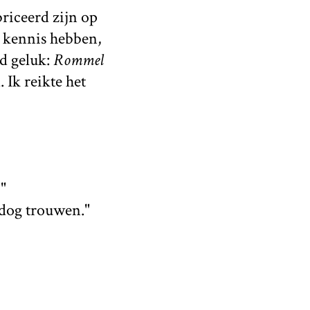
briceerd zijn op
e kennis hebben,
ad geluk:
Rommel
Ik reikte het
"
lldog trouwen."