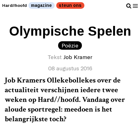
magazine
steun ons
Hard//hoofd
Olympische Spelen
Poëzie
Tekst
Job Kramer
08 augustus 2016
Job Kramers Ollekebollekes over de
actualiteit verschijnen iedere twee
weken op Hard//hoofd. Vandaag over
aloude sportregel: meedoen is het
belangrijkste toch?