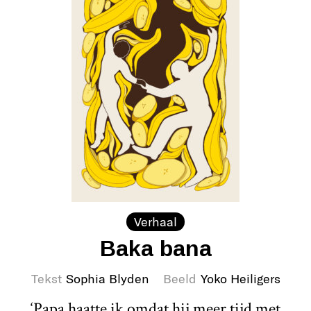
Verhaal
Baka bana
Tekst
Sophia Blyden
Beeld
Yoko Heiligers
‘Papa haatte ik omdat hij meer tijd met