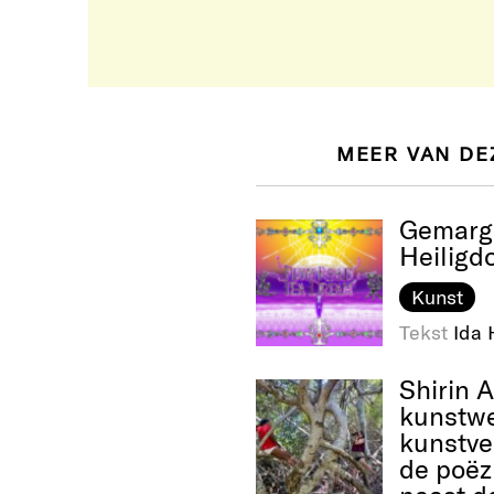
MEER VAN DE
Gemargi
Heilig
Kunst
Tekst
Ida 
Shirin 
kunstwe
kunstve
de poëzi