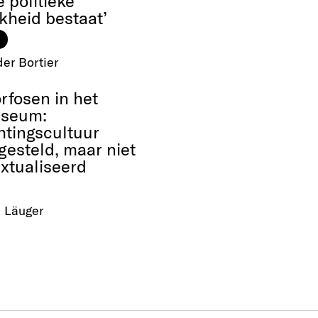
 politieke
jkheid bestaat’
er Bortier
fosen in het
useum:
htingscultuur
gesteld, maar niet
xtualiseerd
 Läuger