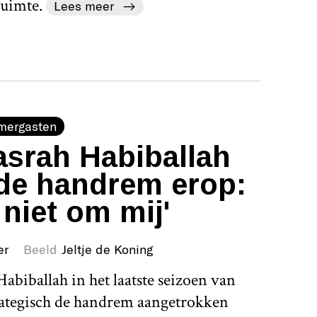
uimte.
Lees meer
mergasten
srah Habiballah
de handrem erop:
 niet om mij'
er
Beeld
Jeltje de Koning
abiballah in het laatste seizoen van
rategisch de handrem aangetrokken