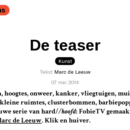
ns
De teaser
Kunst
Tekst
Marc de Leeuw
07 mei 2014
n, hoogtes, onweer, kanker, vliegtuigen, mui
leine ruimtes, clusterbommen, barbiepoppe
uwe serie van
hard/
/hoofd
: FobieTV gemaak
arc de Leeuw
. Klik en huiver.