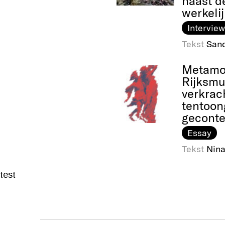
naast de
werkeli
Interview
Tekst
Sand
Metamor
Rijksm
verkrac
tentoon
geconte
Essay
Tekst
Nina
test