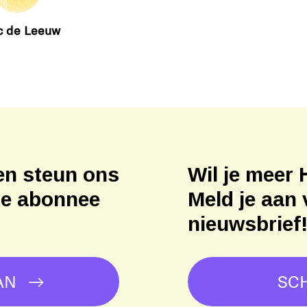
c de Leeuw
en steun ons
Wil je meer 
ne abonnee
Meld je aan 
nieuwsbrief
AN
SCH