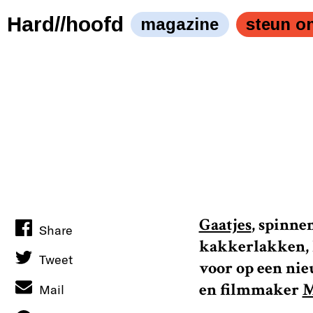
Hard//hoofd
magazine
steun o
Gaatjes
, spinne
Share
kakkerlakken, k
Tweet
voor op een nie
en filmmaker
M
Mail