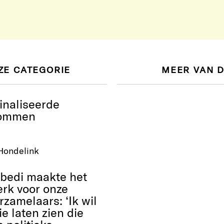
ZE CATEGORIE
MEER VAN 
naliseerde
dommen
Hondelink
Abedi maakte het
rk voor onze
rzamelaars: ‘Ik wil
e laten zien die