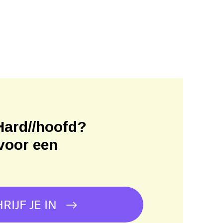
Hard//hoofd?
voor een
!
RIJF JE IN