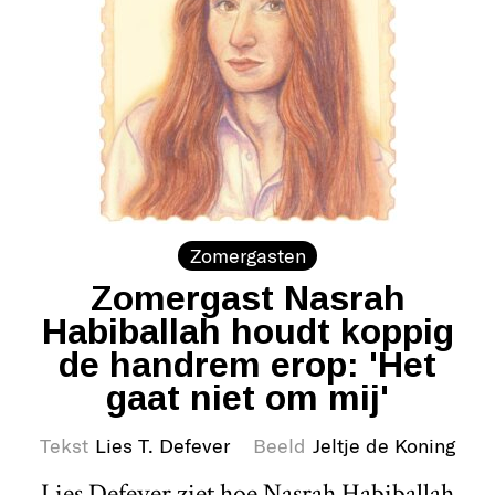
Zomergasten
Zomergast Nasrah
Habiballah houdt koppig
de handrem erop: 'Het
gaat niet om mij'
Tekst
Lies T. Defever
Beeld
Jeltje de Koning
Lies Defever ziet hoe Nasrah Habiballah