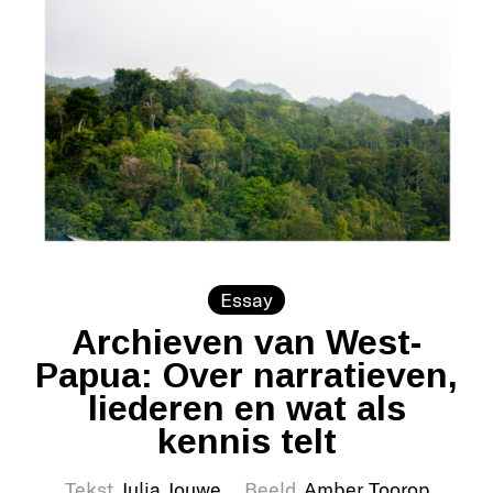
Essay
Archieven van West-
Papua: Over narratieven,
liederen en wat als
kennis telt
Tekst
Julia Jouwe
Beeld
Amber Toorop