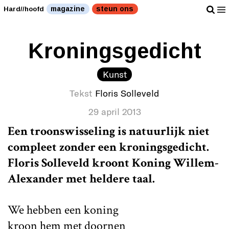
magazine
steun ons
Hard//hoofd
Kroningsgedicht
Kunst
Tekst
Floris Solleveld
29 april 2013
Een troonswisseling is natuurlijk niet
compleet zonder een kroningsgedicht.
Floris Solleveld kroont Koning Willem-
Alexander met heldere taal.
We hebben een koning
kroon hem met doornen