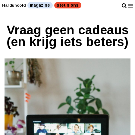
magazine
steun ons
Hard//hoofd
Vraag geen cadeaus
(en krijg iets beters)