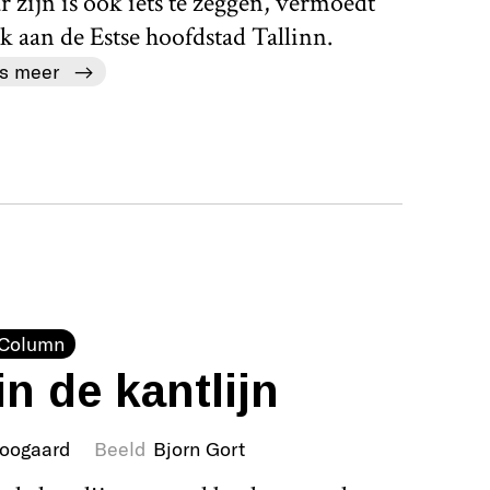
 zijn is ook iets te zeggen, vermoedt
 aan de Estse hoofdstad Tallinn.
s meer
Column
n de kantlijn
Boogaard
Beeld
Bjorn Gort