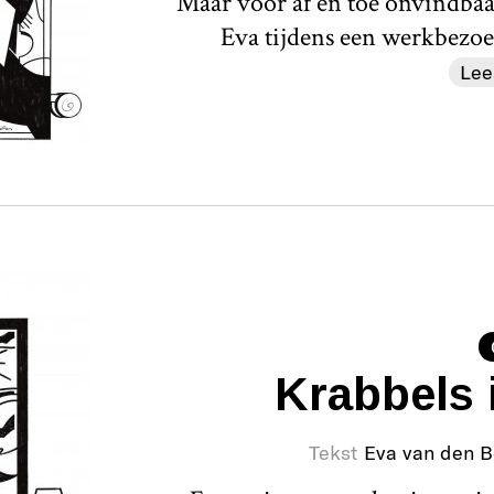
Maar voor af en toe onvindbaar
Eva tijdens een werkbezoek
Lee
Krabbels i
Tekst
Eva van den 