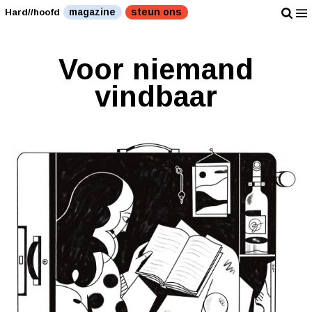
magazine
steun ons
Hard//hoofd
Voor niemand
vindbaar