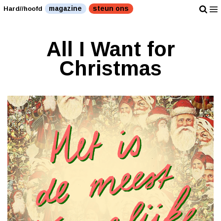
magazine
steun ons
Hard//hoofd
All I Want for
Christmas