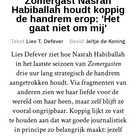
Zomergast Nasrah
Habiballah houdt koppig
de handrem erop: 'Het
gaat niet om mij'
Tekst
Lies T. Defever
Beeld
Jeltje de Koning
Lies Defever ziet hoe Nasrah Habiballah
in het laatste seizoen van
Zomergasten
drie uur lang strategisch de handrem
aangetrokken houdt. Via fragmenten van
anderen zien we haar liefde voor de
wereld om haar heen, maar zelf blijft ze
vooral ongrijpbaar. Koppig lijkt ze vast
te houden aan dat wat goede journalistiek
in principe zo belangrijk maakt: jezelf