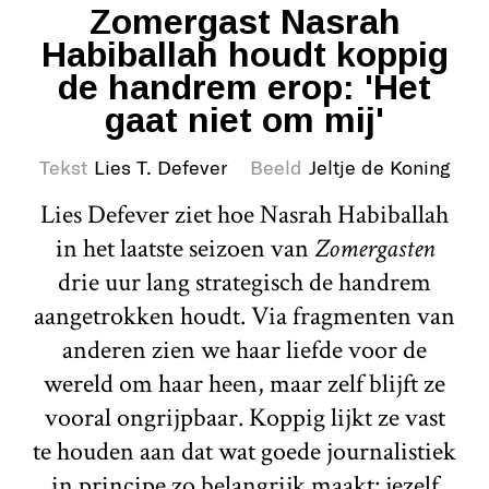
Zomergast Nasrah
Habiballah houdt koppig
de handrem erop: 'Het
gaat niet om mij'
Tekst
Lies T. Defever
Beeld
Jeltje de Koning
Lies Defever ziet hoe Nasrah Habiballah
in het laatste seizoen van
Zomergasten
drie uur lang strategisch de handrem
aangetrokken houdt. Via fragmenten van
anderen zien we haar liefde voor de
wereld om haar heen, maar zelf blijft ze
vooral ongrijpbaar. Koppig lijkt ze vast
te houden aan dat wat goede journalistiek
in principe zo belangrijk maakt: jezelf