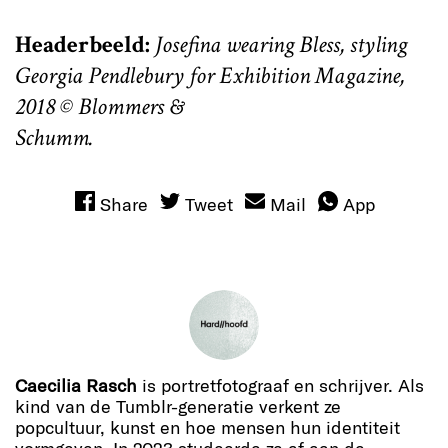
Headerbeeld:
Josefina wearing Bless, styling
Georgia Pendlebury for Exhibition Magazine,
2018 © Blommers &
Schumm.
Share
Tweet
Mail
App
Caecilia Rasch
is portretfotograaf en schrijver. Als
kind van de Tumblr-generatie verkent ze
popcultuur, kunst en hoe mensen hun identiteit
vormgeven. In 2023 studeerde ze af aan de