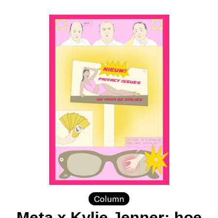
Column
Meta x Kylie Jenner: hoe