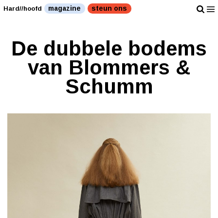
magazine
steun ons
Hard//hoofd
De dubbele bodems
van Blommers &
Schumm