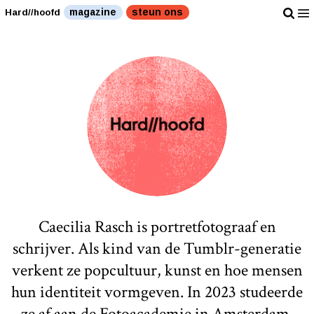
magazine
steun ons
Hard//hoofd
Caecilia Rasch is portretfotograaf en
schrijver. Als kind van de Tumblr-generatie
verkent ze popcultuur, kunst en hoe mensen
hun identiteit vormgeven. In 2023 studeerde
ze af aan de Fotoacademie in Amsterdam.