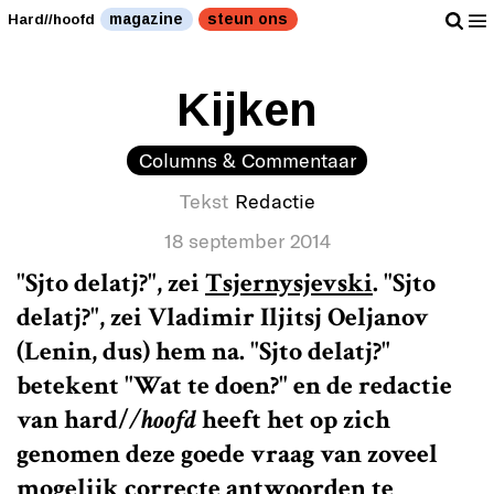
magazine
steun ons
Hard//hoofd
Kijken
Columns & Commentaar
Tekst
Redactie
18 september 2014
"Sjto delatj?", zei
Tsjernysjevski
. "Sjto
delatj?", zei Vladimir Iljitsj Oeljanov
(Lenin, dus) hem na. "Sjto delatj?"
betekent "Wat te doen?" en de redactie
van
hard/
/hoofd
heeft het op zich
genomen deze goede vraag van zoveel
mogelijk correcte antwoorden te