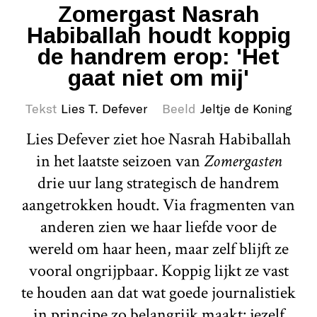
Zomergast Nasrah
Habiballah houdt koppig
de handrem erop: 'Het
gaat niet om mij'
Tekst
Lies T. Defever
Beeld
Jeltje de Koning
Lies Defever ziet hoe Nasrah Habiballah
in het laatste seizoen van
Zomergasten
drie uur lang strategisch de handrem
aangetrokken houdt. Via fragmenten van
anderen zien we haar liefde voor de
wereld om haar heen, maar zelf blijft ze
vooral ongrijpbaar. Koppig lijkt ze vast
te houden aan dat wat goede journalistiek
in principe zo belangrijk maakt: jezelf