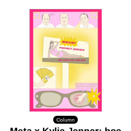
Column
Meta x Kylie Jenner: hoe