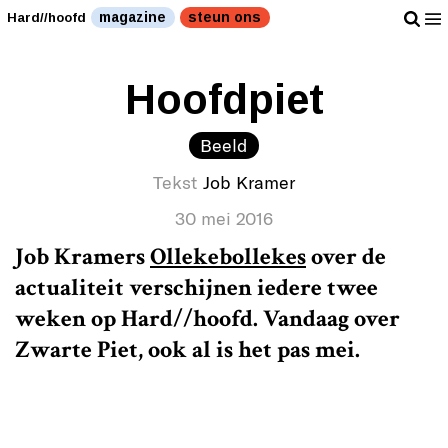
magazine
steun ons
Hard//hoofd
Hoofdpiet
Beeld
Tekst
Job Kramer
30 mei 2016
Job Kramers
Ollekebollekes
over de
actualiteit verschijnen iedere twee
weken op Hard//hoofd. Vandaag over
Zwarte Piet, ook al is het pas mei.