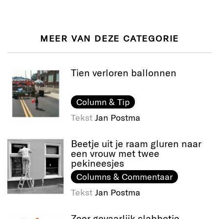
MEER VAN DEZE CATEGORIE
Tien verloren ballonnen
Column & Tip
Tekst
Jan Postma
Beetje uit je raam gluren naar
een vrouw met twee
pekineesjes
Columns & Commentaar
Tekst
Jan Postma
Zeer gevaarlijk slabbetje