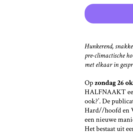
Hunkerend, snakken
pre-climactische ho
met elkaar in gespr
Op
zondag 26 o
HALFNAAKT een ta
ook?’. De public
Hard//hoofd en V
een nieuwe manier
Het bestaat uit e