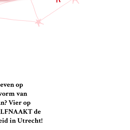
ieven op
 vorm van
an? Vier op
 HALFNAAKT de
eid in Utrecht!