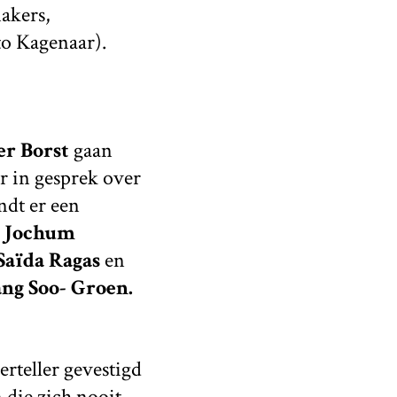
makers,
o Kagenaar).
er Borst
gaan
r in gesprek over
ndt er een
d
Jochum
Saïda Ragas
en
ng Soo- Groen.
rteller gevestigd
 die zich nooit