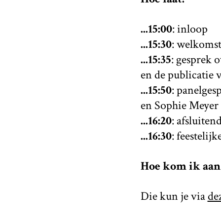
...15:00
: inloop
...15:30
: welkoms
...15:35
: gesprek
en de publicatie va
...⁠15:50
: panelges
en Sophie Meyer 
...16:20
: afsluite
...16:30
: feestelij
Hoe kom ik aan 
Die kun je via
de