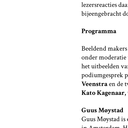
lezersreacties da
bijeengebracht d
Programma
Beeldend maker
onder moderatie
het uitbeelden va
podiumgesprek pl
Veenstra
en de t
Kato Kagenaar,
Guus Møystad
Guus Møystad is e
in Amsterdam. Hij