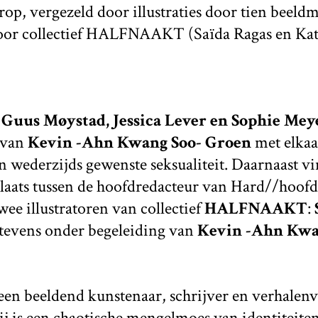
arop, vergezeld door illustraties door tien beeld
oor collectief HALFNAAKT (Saïda Ragas en Kat
s
Guus Møystad, Jessica Lever en Sophie Mey
 van
Kevin -Ahn Kwang Soo- Groen
met elkaa
n wederzijds gewenste seksualiteit. Daarnaast vi
aats tussen de hoofdredacteur van Hard//hoof
wee illustratoren van collectief
HALFNAAKT
:
tevens onder begeleiding van
Kevin -Ahn Kwa
en beeldend kunstenaar, schrijver en verhalenve
 is een chaotische mengelmoes van identiteiten