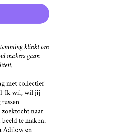
stemming klinkt een
dend makers gaan
teit.
 met collectief
k wil, wil jij
 tussen
 zoektocht naar
n beeld te maken.
ra Adilow en