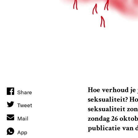
Hoe verhoud je 
Share
seksualiteit? H
Tweet
seksualiteit zo
zondag 26 okto
Mail
publicatie van d
App