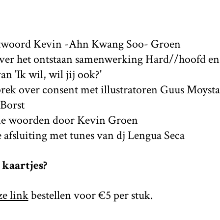
twoord Kevin -Ahn Kwang Soo- Groen
 over het ontstaan samenwerking Hard//hoof
n 'Ik wil, wil jij ook?'
prek over consent met illustratoren Guus Moysta
Borst
nde woorden door Kevin Groen
ke afsluiting met tunes van dj Lengua Seca
kaartjes?
ze link
bestellen voor €5 per stuk.