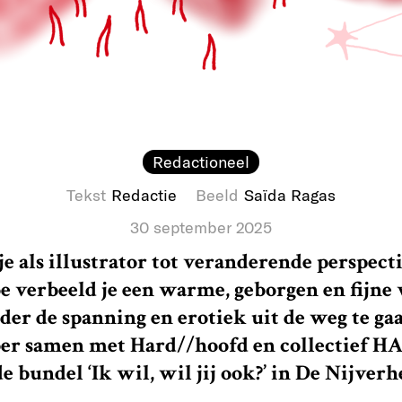
Redactioneel
Tekst
Redactie
Beeld
Saïda Ragas
30 september 2025
je als illustrator tot veranderende perspect
oe verbeeld je een warme, geborgen en fijne
nder de spanning en erotiek uit de weg te ga
ber samen met Hard//hoofd en collectief
e bundel ‘Ik wil, wil jij ook?’ in De Nijverh