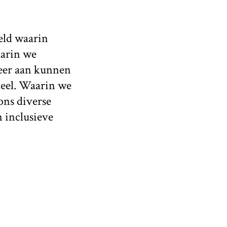
reld waarin
aarin we
weer aan kunnen
deel. Waarin we
ons diverse
 inclusieve