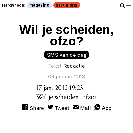
magazine
steun ons
Hard//hoofd
Wil je scheiden,
ofzo?
SMS van de dag
Tekst
Redactie
09 januari 2013
17 jan. 2012 19:23
Wil je scheiden, ofzo?
Share
Tweet
Mail
App