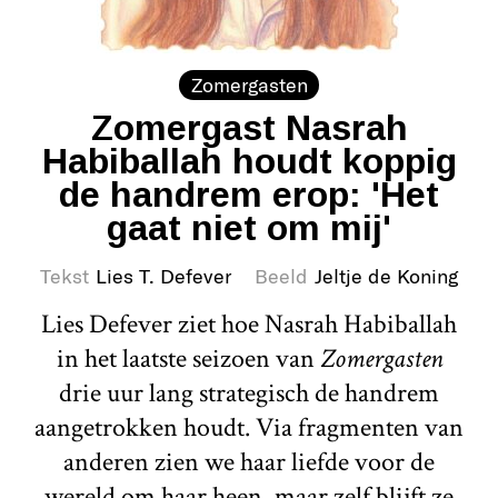
Zomergasten
Zomergast Nasrah
Habiballah houdt koppig
de handrem erop: 'Het
gaat niet om mij'
Tekst
Lies T. Defever
Beeld
Jeltje de Koning
Lies Defever ziet hoe Nasrah Habiballah
in het laatste seizoen van
Zomergasten
drie uur lang strategisch de handrem
aangetrokken houdt. Via fragmenten van
anderen zien we haar liefde voor de
wereld om haar heen, maar zelf blijft ze