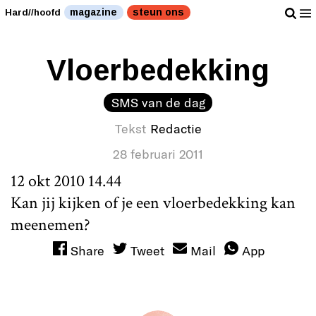
magazine
steun ons
Hard//hoofd
Vloerbedekking
SMS van de dag
Tekst
Redactie
28 februari 2011
12 okt 2010 14.44
Kan jij kijken of je een vloerbedekking kan
meenemen?
Share
Tweet
Mail
App