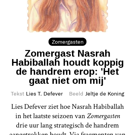
Zomergasten
Zomergast Nasrah
Habiballah houdt koppig
de handrem erop: 'Het
gaat niet om mij'
Tekst
Lies T. Defever
Beeld
Jeltje de Koning
Lies Defever ziet hoe Nasrah Habiballah
in het laatste seizoen van
Zomergasten
drie uur lang strategisch de handrem
aangetrokken houdt. Via fragmenten van