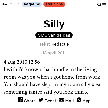
magazine
steun ons
Hard//hoofd
Silly
SMS van de dag
Tekst
Redactie
13 april 2011
4 aug 2010 12.56
I wish i'd known that bundle in the living
room was you when i got home from work!
You should have slept in my room silly x eat
something janice said you look thin x
Share
Tweet
Mail
App