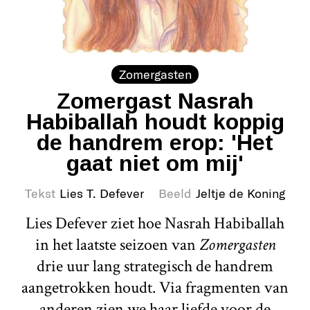
Zomergasten
Zomergast Nasrah
Habiballah houdt koppig
de handrem erop: 'Het
gaat niet om mij'
Tekst
Lies T. Defever
Beeld
Jeltje de Koning
Lies Defever ziet hoe Nasrah Habiballah
in het laatste seizoen van
Zomergasten
drie uur lang strategisch de handrem
aangetrokken houdt. Via fragmenten van
anderen zien we haar liefde voor de