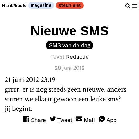
magazine
steun ons
Hard//hoofd
Nieuwe SMS
SMS van de dag
Tekst
Redactie
28 juni 2012
21 juni 2012 23.19
grrrr. er is nog steeds geen nieuwe. anders
sturen we elkaar gewoon een leuke sms?
jij begint.
Share
Tweet
Mail
App