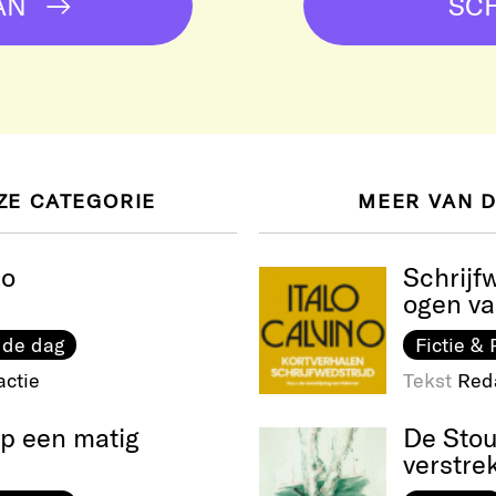
AN
SCH
ZE CATEGORIE
MEER VAN 
so
Schrijf
ogen v
 de dag
Fictie & 
ctie
Tekst
Red
op een matig
De Stou
verstre