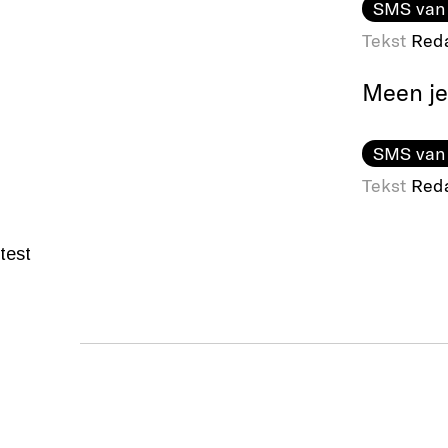
SMS van
Tekst
Reda
Meen je
SMS van
Tekst
Reda
test