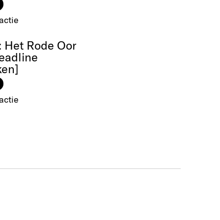
actie
: Het Rode Oor
eadline
ken]
actie