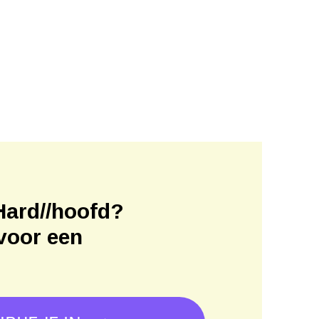
Hard//hoofd?
voor een
!