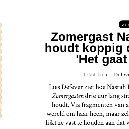
Zo
Zomergast Na
houdt koppig 
'Het gaat
Tekst
Lies T. Defev
Lies Defever ziet hoe Nasrah H
Zomergasten
drie uur lang st
houdt. Via fragmenten van a
wereld om haar heen, maar zelf
lijkt ze vast te houden aan dat