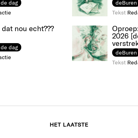
 de dag
deBuren
ctie
Tekst
Red
 dat nou echt???
Oproep
2026 [d
verstre
 de dag
deBuren
ctie
Tekst
Red
HET LAATSTE