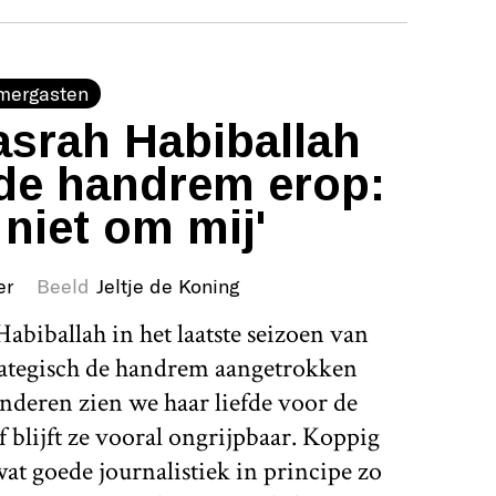
mergasten
srah Habiballah
de handrem erop:
 niet om mij'
er
Beeld
Jeltje de Koning
abiballah in het laatste seizoen van
rategisch de handrem aangetrokken
nderen zien we haar liefde voor de
 blijft ze vooral ongrijpbaar. Koppig
 wat goede journalistiek in principe zo