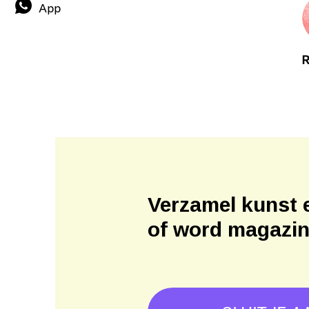
App
R
Verzamel kunst 
of word magazi