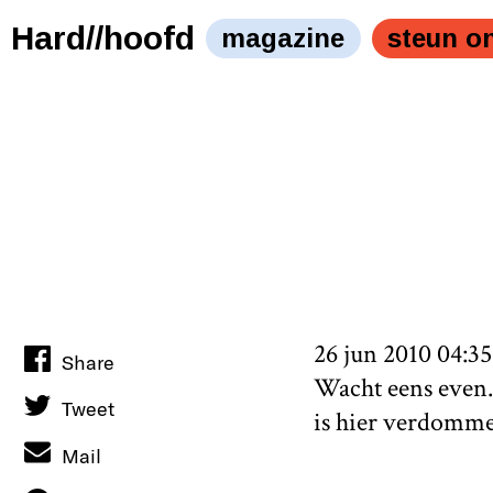
Hard//hoofd
magazine
steun o
26 jun 2010 04:35
Share
Wacht eens even..
Tweet
is hier verdomme
Mail