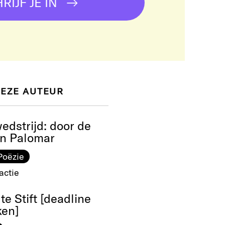
RIJF JE IN
DEZE AUTEUR
wedstrijd: door de
an Palomar
Poëzie
actie
te Stift [deadline
ken]