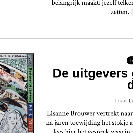
belangrijk maakt: jezelf telk
zetten.
I
De uitgevers 
Tekst
L
Lisanne Brouwer vertrekt naar 
na jaren toewijding het stokje 
lees hier het gesprek waarin 