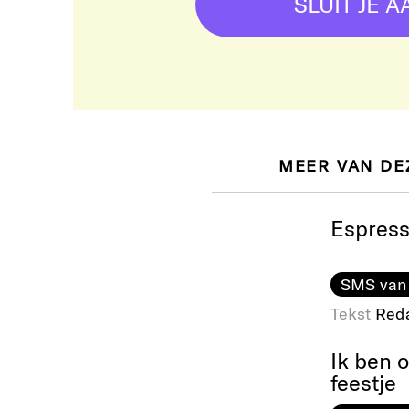
SLUIT JE A
MEER VAN DE
Espres
SMS van
Tekst
Reda
Ik ben 
feestje