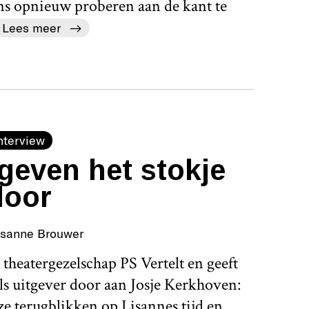
ens opnieuw proberen aan de kant te
Lees meer
nterview
geven het stokje
door
isanne Brouwer
theatergezelschap PS Vertelt en geeft
als uitgever door aan Josje Kerkhoven:
ze terugblikken op Lisannes tijd en