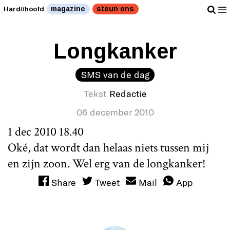
magazine
steun ons
Hard//hoofd
Longkanker
SMS van de dag
Tekst
Redactie
06 december 2010
1 dec 2010 18.40
Oké, dat wordt dan helaas niets tussen mij
en zijn zoon. Wel erg van de longkanker!
Share
Tweet
Mail
App