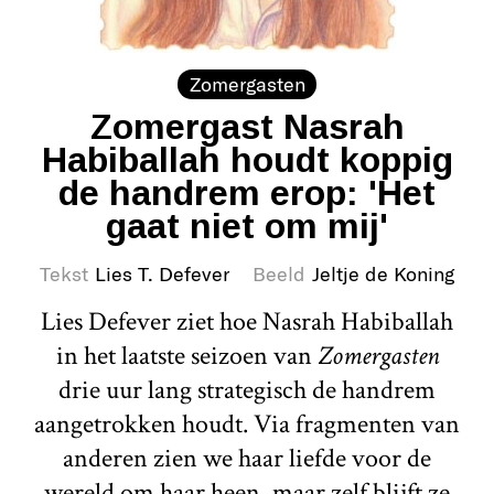
Zomergasten
Zomergast Nasrah
Habiballah houdt koppig
de handrem erop: 'Het
gaat niet om mij'
Tekst
Lies T. Defever
Beeld
Jeltje de Koning
Lies Defever ziet hoe Nasrah Habiballah
in het laatste seizoen van
Zomergasten
drie uur lang strategisch de handrem
aangetrokken houdt. Via fragmenten van
anderen zien we haar liefde voor de
wereld om haar heen, maar zelf blijft ze