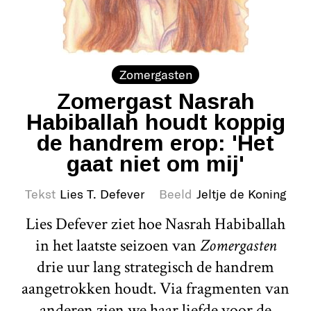
Zomergasten
Zomergast Nasrah
Habiballah houdt koppig
de handrem erop: 'Het
gaat niet om mij'
Tekst
Lies T. Defever
Beeld
Jeltje de Koning
Lies Defever ziet hoe Nasrah Habiballah
in het laatste seizoen van
Zomergasten
drie uur lang strategisch de handrem
aangetrokken houdt. Via fragmenten van
anderen zien we haar liefde voor de