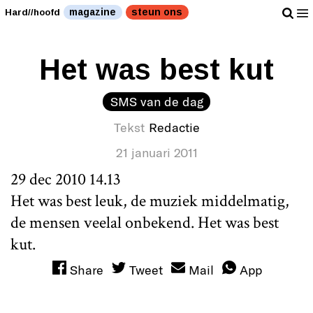
magazine
steun ons
Hard//hoofd
Het was best kut
SMS van de dag
Tekst
Redactie
21 januari 2011
29 dec 2010 14.13
Het was best leuk, de muziek middelmatig,
de mensen veelal onbekend. Het was best
kut.
Share
Tweet
Mail
App