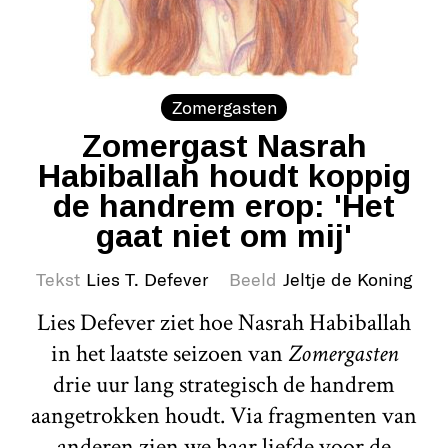
Zomergasten
Zomergast Nasrah
Habiballah houdt koppig
de handrem erop: 'Het
gaat niet om mij'
Tekst
Lies T. Defever
Beeld
Jeltje de Koning
Lies Defever ziet hoe Nasrah Habiballah
in het laatste seizoen van
Zomergasten
drie uur lang strategisch de handrem
aangetrokken houdt. Via fragmenten van
anderen zien we haar liefde voor de