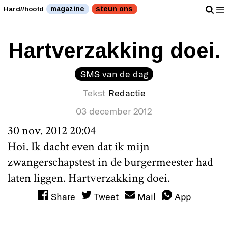
magazine
steun ons
Hard//hoofd
Hartverzakking doei.
SMS van de dag
Tekst
Redactie
03 december 2012
30 nov. 2012 20:04
Hoi. Ik dacht even dat ik mijn
zwangerschapstest in de burgermeester had
laten liggen. Hartverzakking doei.
Share
Tweet
Mail
App