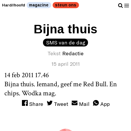
magazine
steun ons
Hard//hoofd
Bijna thuis
SMS van de dag
Tekst
Redactie
15 april 2011
14 feb 2011 17.46
Bijna thuis. Iemand, geef me Red Bull. En
chips. Wodka mag.
Share
Tweet
Mail
App