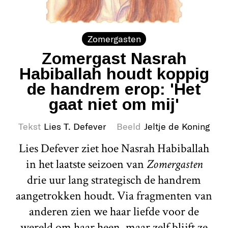
Zomergasten
Zomergast Nasrah
Habiballah houdt koppig
de handrem erop: 'Het
gaat niet om mij'
Tekst
Lies T. Defever
Beeld
Jeltje de Koning
Lies Defever ziet hoe Nasrah Habiballah
in het laatste seizoen van
Zomergasten
drie uur lang strategisch de handrem
aangetrokken houdt. Via fragmenten van
anderen zien we haar liefde voor de
wereld om haar heen, maar zelf blijft ze