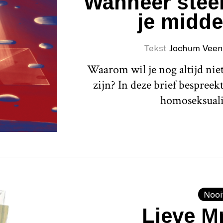
Wanneer steek
je midde
Tekst
Jochum Veen
Waarom wil je nog altijd ni
zijn? In deze brief bespre
homoseksuali
Nooi
Lieve M