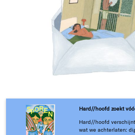
Hard//hoofd zoekt vóór 
Hard//hoofd verschijn
wat we achterlaten: dig
H//h
Home
Over
Nieuwsbrief
Co