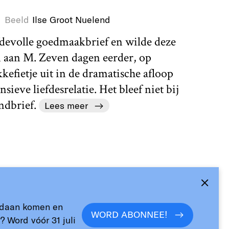
Beeld
Ilse Groot Nuelend
efdevolle goedmaakbrief en wilde deze
 aan M. Zeven dagen eerder, op
efietje uit in de dramatische afloop
ieve liefdesrelatie. Het bleef niet bij
ndbrief.
Lees meer
andaan komen en
WORD ABONNEE!
? Word vóór 31 juli
Contact en
Podcasts