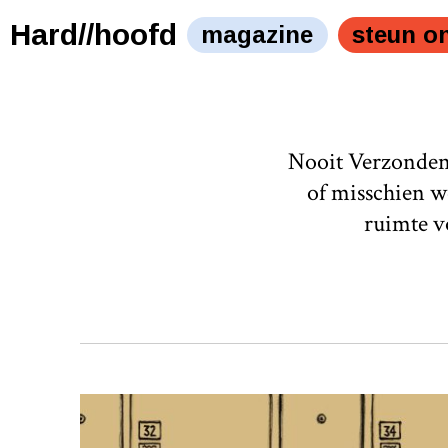
Hard//hoofd
magazine
steun o
Nooit Verzonden i
of misschien w
ruimte vo