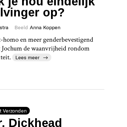
 je nou eindelijk
lvinger op?
stra
Beeld
Anna Koppen
et-homo en meer genderbevestigend
ekt Jochum de waanvrijheid rondom
teit.
Lees meer
t Verzonden
r. Dickhead