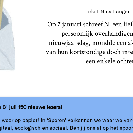
Tekst
Nina Läuger
Op 7 januari schreef N. een li
persoonlijk overhandigen
nieuwjaarsdag, mondde een akk
van hun kortstondige doch intens
een enkele ochte
31 juli 150 nieuwe lezers!
t weer op papier! In ‘Sporen’ verkennen we waar we v
itaal, ecologisch en sociaal. Ben jij ons al op het spoor
lofon
Verzamel kunst of
ANBI
Oproepen