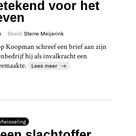
etekend voor het
even
n
Beeld
Sterre Meijerink
Jop Koopman schreef een brief aan zijn
nbedrijf hij als invalkracht een
eemaakte.
Lees meer
efwisseling
een slachtoffer