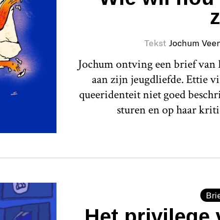
z
Tekst
Jochum Veen
Jochum ontving een brief van E
aan zijn jeugdliefde. Ettie 
queeridenteit niet goed beschrij
sturen en op haar kriti
Bri
Het privilege 