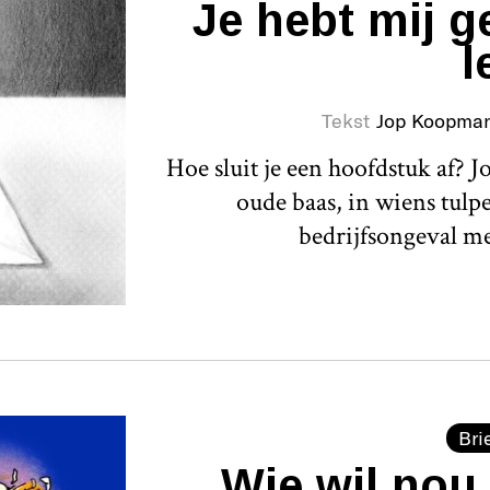
Je hebt mij g
l
Tekst
Jop Koopma
Hoe sluit je een hoofdstuk af? 
oude baas, in wiens tulpe
bedrijfsongeval m
Bri
Wie wil nou 