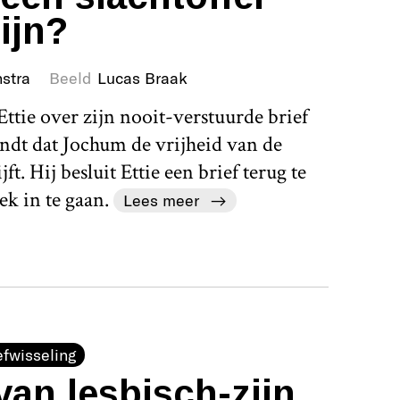
ijn?
stra
Beeld
Lucas Braak
ttie over zijn nooit-verstuurde brief
vindt dat Jochum de vrijheid van de
ft. Hij besluit Ettie een brief terug te
ek in te gaan.
Lees meer
efwisseling
van lesbisch-zijn