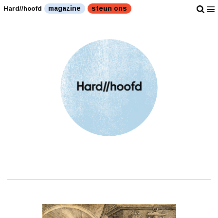
magazine
steun ons
Hard//hoofd